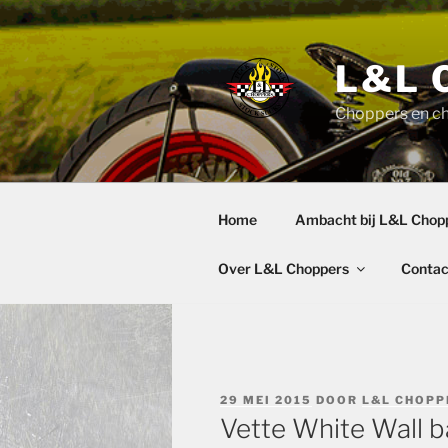
Ga
naar
de
L&L 
inhoud
Choppers en c
Home
Ambacht bij L&L Chop
Over L&L Choppers
Contac
GEPLAATST
29 MEI 2015
DOOR
L&L CHOPP
OP
Vette White Wall 