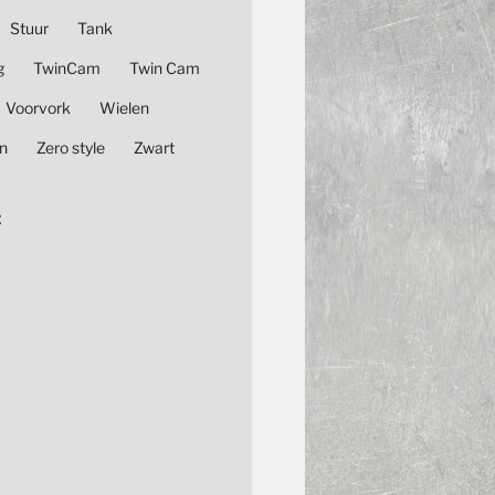
Stuur
Tank
g
TwinCam
Twin Cam
Voorvork
Wielen
n
Zero style
Zwart
E