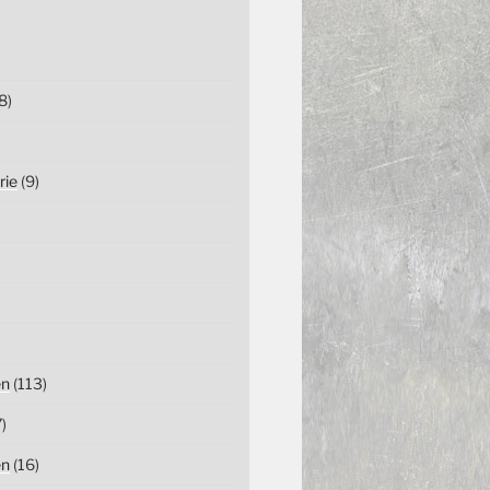
8)
rie
(9)
en
(113)
)
en
(16)