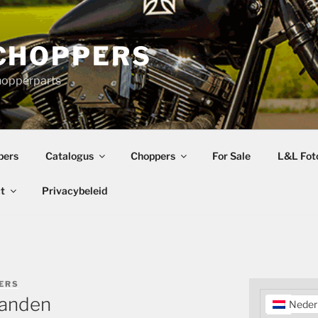
CHOPPERS
hopperparts
pers
Catalogus
Choppers
For Sale
L&L Foto
t
Privacybeleid
ERS
banden
Neder