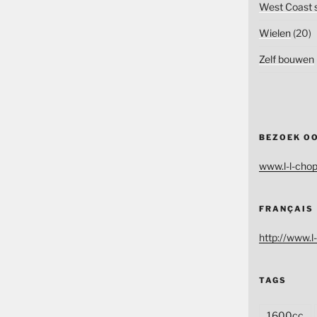
West Coast s
Wielen
(20)
Zelf bouwen
BEZOEK O
www.l-l-chop
FRANÇAIS
http://www.l-
TAGS
1600cc