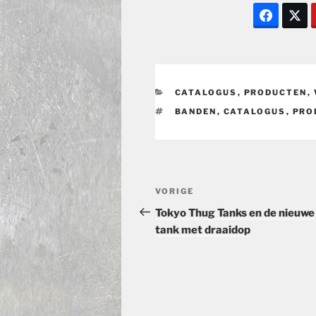
CATEGORIEËN
CATALOGUS
,
PRODUCTEN
,
TAGS
BANDEN
,
CATALOGUS
,
PRO
Bericht
Vorig
VORIGE
navigatie
bericht
Tokyo Thug Tanks en de nieuwe
tank met draaidop