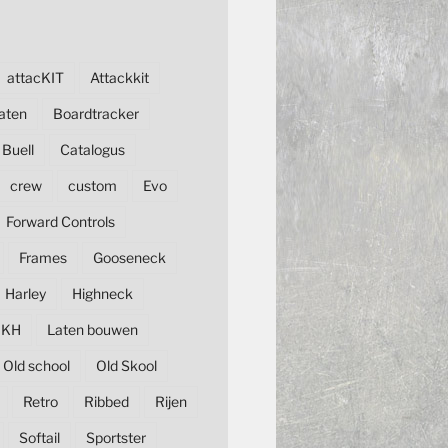
attacKIT
Attackkit
aten
Boardtracker
Buell
Catalogus
crew
custom
Evo
Forward Controls
Frames
Gooseneck
Harley
Highneck
KH
Laten bouwen
Old school
Old Skool
Retro
Ribbed
Rijen
Softail
Sportster