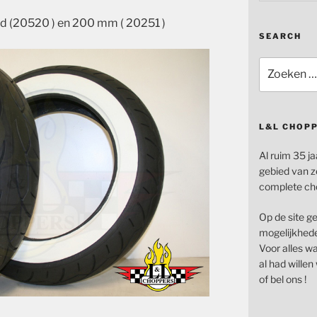
(20520 ) en 200 mm ( 20251 )
SEARCH
Zoeken
naar:
L&L CHOP
Al ruim 35 ja
gebied van z
complete ch
Op de site g
mogelijkhede
Voor alles wat
al had wille
of bel ons !