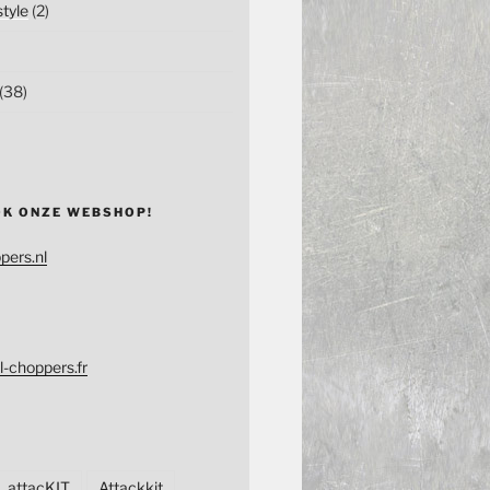
tyle
(2)
(38)
OK ONZE WEBSHOP!
pers.nl
l-choppers.fr
attacKIT
Attackkit