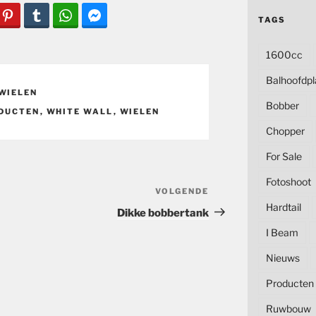
TAGS
1600cc
Balhoofdpl
WIELEN
Bobber
DUCTEN
,
WHITE WALL
,
WIELEN
Chopper
For Sale
Fotoshoot
VOLGENDE
Volgend
Hardtail
bericht
Dikke bobbertank
I Beam
Nieuws
Producten
Ruwbouw