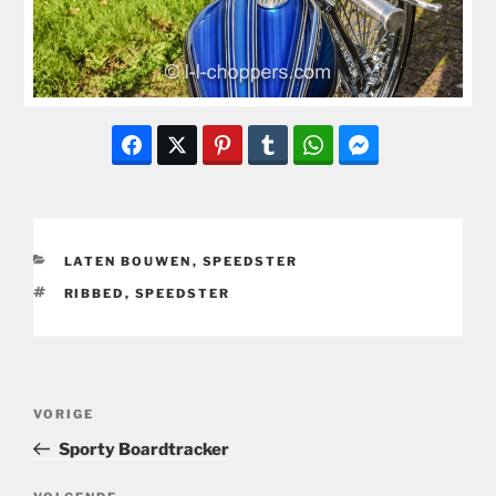
CATEGORIEËN
LATEN BOUWEN
,
SPEEDSTER
TAGS
RIBBED
,
SPEEDSTER
Bericht
Vorig
VORIGE
navigatie
bericht
Sporty Boardtracker