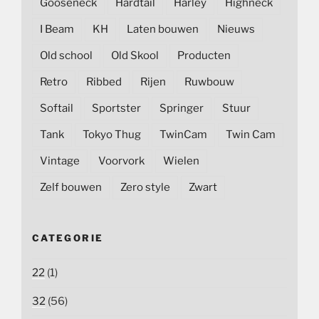
Gooseneck
Hardtail
Harley
Highneck
I Beam
KH
Laten bouwen
Nieuws
Old school
Old Skool
Producten
Retro
Ribbed
Rijen
Ruwbouw
Softail
Sportster
Springer
Stuur
Tank
Tokyo Thug
TwinCam
Twin Cam
Vintage
Voorvork
Wielen
Zelf bouwen
Zero style
Zwart
CATEGORIE
22
(1)
32
(56)