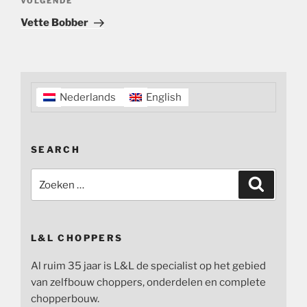
Volgend
VOLGENDE
bericht
Vette Bobber
Nederlands
English
SEARCH
Zoeken
Zoeken
naar:
L&L CHOPPERS
Al ruim 35 jaar is L&L de specialist op het gebied
van zelfbouw choppers, onderdelen en complete
chopperbouw.