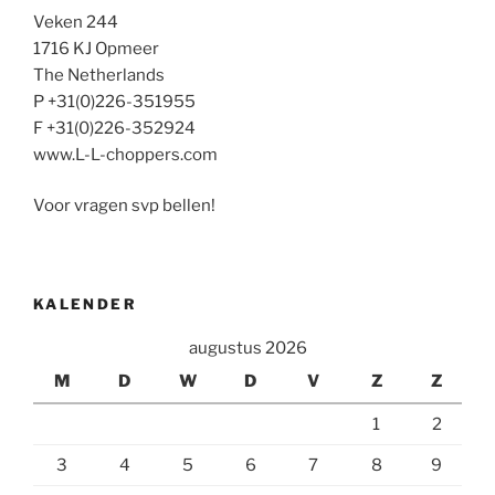
Veken 244
1716 KJ Opmeer
The Netherlands
P +31(0)226-351955
F +31(0)226-352924
www.L-L-choppers.com
Voor vragen svp bellen!
KALENDER
augustus 2026
M
D
W
D
V
Z
Z
1
2
3
4
5
6
7
8
9