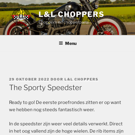
Ga
naar
L&L CHOPPERS
de
Choppers en chopperparts
inhoud
Menu
GEPLAATST
29 OKTOBER 2022
DOOR
L&L CHOPPERS
OP
The Sporty Speedster
Ready to go! De eerste proefrondes zitten er op want
we hebben nog steeds fantastisch weer.
In de speedster zijn weer veel details verwerkt. Direct
in het oog vallend zijn de hoge wielen. De rib items zijn