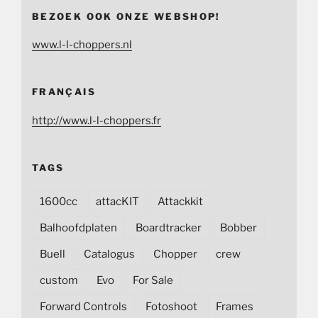
BEZOEK OOK ONZE WEBSHOP!
www.l-l-choppers.nl
FRANÇAIS
http://www.l-l-choppers.fr
TAGS
1600cc
attacKIT
Attackkit
Balhoofdplaten
Boardtracker
Bobber
Buell
Catalogus
Chopper
crew
custom
Evo
For Sale
Forward Controls
Fotoshoot
Frames