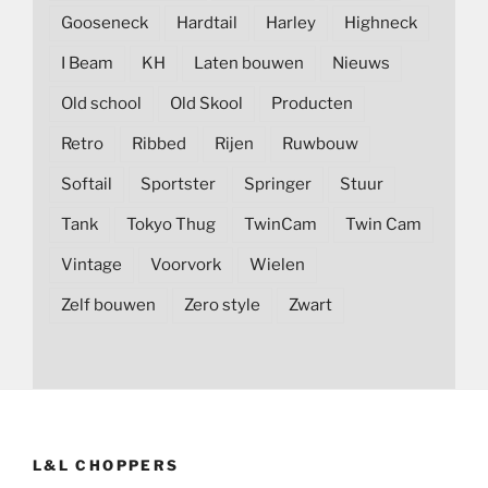
Gooseneck
Hardtail
Harley
Highneck
I Beam
KH
Laten bouwen
Nieuws
Old school
Old Skool
Producten
Retro
Ribbed
Rijen
Ruwbouw
Softail
Sportster
Springer
Stuur
Tank
Tokyo Thug
TwinCam
Twin Cam
Vintage
Voorvork
Wielen
Zelf bouwen
Zero style
Zwart
L&L CHOPPERS