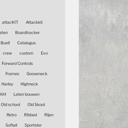
attacKIT
Attackkit
aten
Boardtracker
Buell
Catalogus
crew
custom
Evo
Forward Controls
Frames
Gooseneck
Harley
Highneck
KH
Laten bouwen
Old school
Old Skool
Retro
Ribbed
Rijen
Softail
Sportster