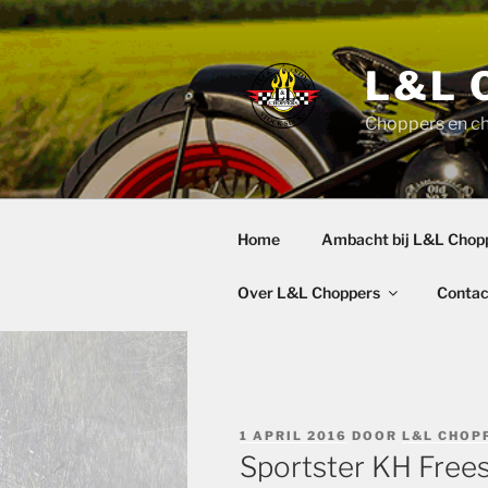
Ga
naar
de
L&L 
inhoud
Choppers en c
Home
Ambacht bij L&L Chop
Over L&L Choppers
Contac
GEPLAATST
1 APRIL 2016
DOOR
L&L CHOP
OP
Sportster KH Frees