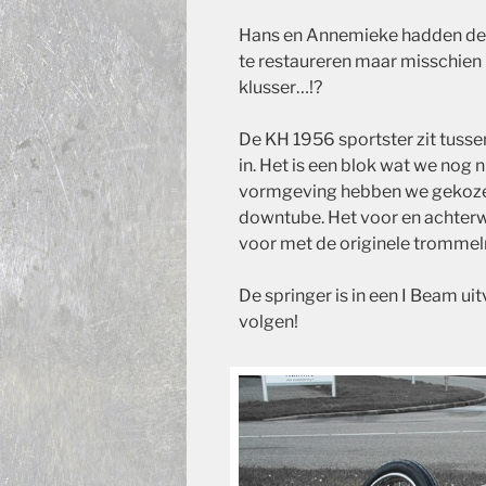
Hans en Annemieke hadden de K
te restaureren maar misschien
klusser…!?
De KH
1956
sportster zit tuss
in. Het is een blok wat we nog 
vormgeving hebben we gekozen
downtube.
Het voor en achterwi
voor met de originele tromme
De springer is in een I Beam uit
volgen!