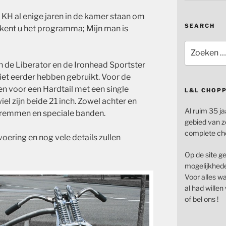
H al enige jaren in de kamer staan om
SEARCH
 kent u het programma; Mijn man is
Zoeken
naar:
en de Liberator en de Ironhead Sportster
niet eerder hebben gebruikt.
Voor de
 voor een Hardtail met een single
L&L CHOP
el zijn beide 21 inch. Zowel achter en
Al ruim 35 ja
lremmen en speciale banden.
gebied van z
complete ch
voering en nog vele details zullen
Op de site g
mogelijkhede
Voor alles wat
al had wille
of bel ons !