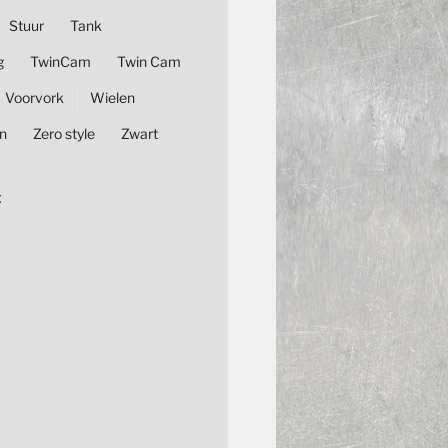
Stuur
Tank
g
TwinCam
Twin Cam
Voorvork
Wielen
n
Zero style
Zwart
E