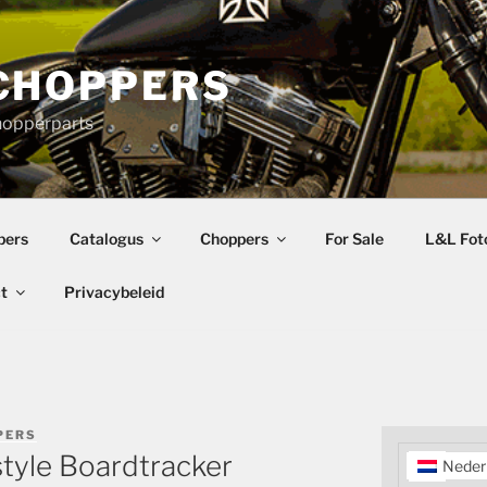
CHOPPERS
hopperparts
pers
Catalogus
Choppers
For Sale
L&L Foto
t
Privacybeleid
PERS
tyle Boardtracker
Neder