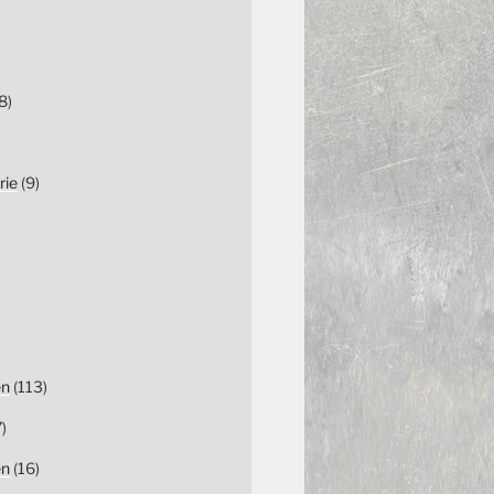
8)
rie
(9)
en
(113)
)
en
(16)