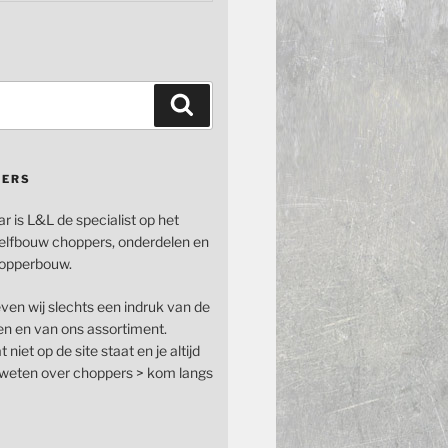
Zoeken
PERS
ar is L&L de specialist op het
elfbouw choppers, onderdelen en
opperbouw.
even wij slechts een indruk van de
n en van ons assortiment.
 niet op de site staat en je altijd
n weten over choppers > kom langs