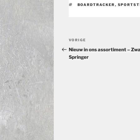
TAGS
BOARDTRACKER
,
SPORTST
Bericht
Vorig
VORIGE
navigatie
bericht
Nieuw in ons assortiment – Zw
Springer