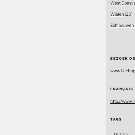
West Coast s
Wielen
(20)
Zelf bouwen
BEZOEK O
www.l-l-chop
FRANÇAIS
http://www.l-
TAGS
1600cc