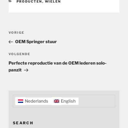
CATEGORIEËN
PRODUCTEN
,
WIELEN
Bericht
Vorig
VORIGE
navigatie
bericht
OEM Springer stuur
Volgend
VOLGENDE
bericht
Perfecte reproductie van de OEM lederen solo-
panzit
Nederlands
English
SEARCH