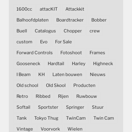
1600cc
attacKIT
Attackkit
Balhoofdplaten
Boardtracker
Bobber
Buell
Catalogus
Chopper
crew
custom
Evo
For Sale
Forward Controls
Fotoshoot
Frames
Gooseneck
Hardtail
Harley
Highneck
I Beam
KH
Laten bouwen
Nieuws
Old school
Old Skool
Producten
Retro
Ribbed
Rijen
Ruwbouw
Softail
Sportster
Springer
Stuur
Tank
Tokyo Thug
TwinCam
Twin Cam
Vintage
Voorvork
Wielen