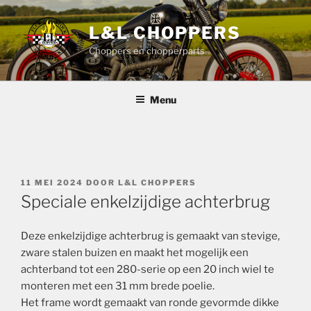
Ga
naar
L&L CHOPPERS
de
Choppers en chopperparts
inhoud
Menu
GEPLAATST
11 MEI 2024
DOOR
L&L CHOPPERS
OP
Speciale enkelzijdige achterbrug
Deze enkelzijdige achterbrug is gemaakt van stevige,
zware stalen buizen en maakt het mogelijk een
achterband tot een 280-serie op een 20 inch wiel te
monteren met een 31 mm brede poelie.
Het frame wordt gemaakt van ronde gevormde dikke