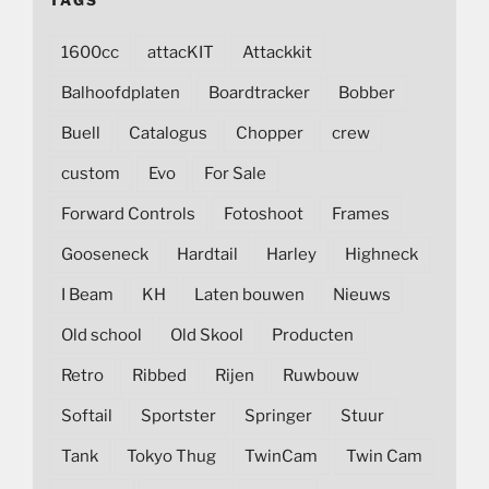
1600cc
attacKIT
Attackkit
Balhoofdplaten
Boardtracker
Bobber
Buell
Catalogus
Chopper
crew
custom
Evo
For Sale
Forward Controls
Fotoshoot
Frames
Gooseneck
Hardtail
Harley
Highneck
I Beam
KH
Laten bouwen
Nieuws
Old school
Old Skool
Producten
Retro
Ribbed
Rijen
Ruwbouw
Softail
Sportster
Springer
Stuur
Tank
Tokyo Thug
TwinCam
Twin Cam