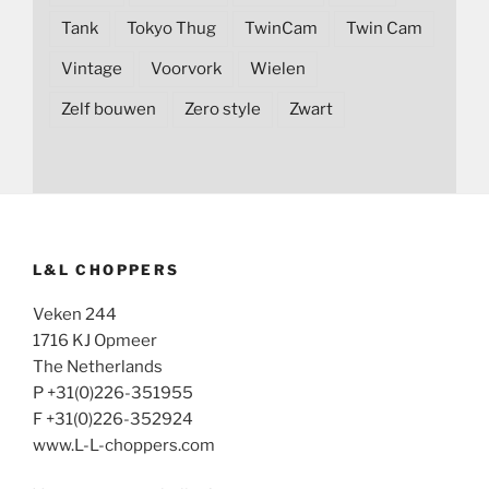
Tank
Tokyo Thug
TwinCam
Twin Cam
Vintage
Voorvork
Wielen
Zelf bouwen
Zero style
Zwart
L&L CHOPPERS
Veken 244
1716 KJ Opmeer
The Netherlands
P +31(0)226-351955
F +31(0)226-352924
www.L-L-choppers.com