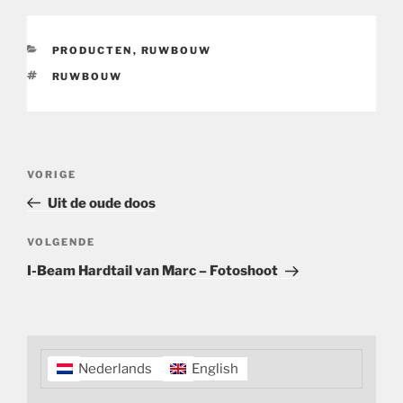
CATEGORIEËN
PRODUCTEN
,
RUWBOUW
TAGS
RUWBOUW
Bericht
Vorig
VORIGE
navigatie
bericht
Uit de oude doos
Volgend
VOLGENDE
bericht
I-Beam Hardtail van Marc – Fotoshoot
Nederlands
English