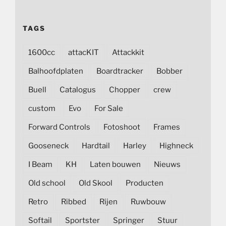
TAGS
1600cc
attacKIT
Attackkit
Balhoofdplaten
Boardtracker
Bobber
Buell
Catalogus
Chopper
crew
custom
Evo
For Sale
Forward Controls
Fotoshoot
Frames
Gooseneck
Hardtail
Harley
Highneck
I Beam
KH
Laten bouwen
Nieuws
Old school
Old Skool
Producten
Retro
Ribbed
Rijen
Ruwbouw
Softail
Sportster
Springer
Stuur