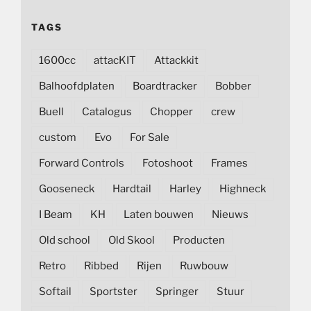
TAGS
1600cc
attacKIT
Attackkit
Balhoofdplaten
Boardtracker
Bobber
Buell
Catalogus
Chopper
crew
custom
Evo
For Sale
Forward Controls
Fotoshoot
Frames
Gooseneck
Hardtail
Harley
Highneck
I Beam
KH
Laten bouwen
Nieuws
Old school
Old Skool
Producten
Retro
Ribbed
Rijen
Ruwbouw
Softail
Sportster
Springer
Stuur