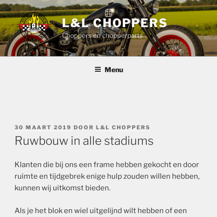
Ga
naar
L&L CHOPPERS
de
Choppers en chopperparts
inhoud
Menu
GEPLAATST
30 MAART 2019
DOOR
L&L CHOPPERS
OP
Ruwbouw in alle stadiums
Klanten die bij ons een frame hebben gekocht en door
ruimte en tijdgebrek enige hulp zouden willen hebben,
kunnen wij uitkomst bieden.
Als je het blok en wiel uitgelijnd wilt hebben of een