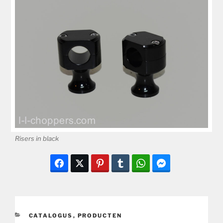
Risers in black
CATEGORIEËN
CATALOGUS
,
PRODUCTEN