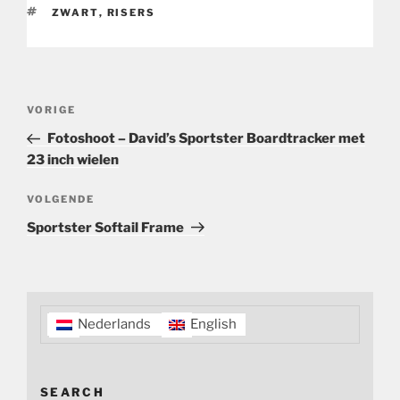
TAGS
ZWART
,
RISERS
Bericht
Vorig
VORIGE
navigatie
bericht
Fotoshoot – David’s Sportster Boardtracker met
23 inch wielen
Volgend
VOLGENDE
bericht
Sportster Softail Frame
Nederlands
English
SEARCH