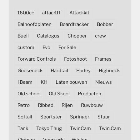
1600cc
attacKIT
Attackkit
Balhoofdplaten
Boardtracker
Bobber
Buell
Catalogus
Chopper
crew
custom
Evo
For Sale
Forward Controls
Fotoshoot
Frames
Gooseneck
Hardtail
Harley
Highneck
I Beam
KH
Laten bouwen
Nieuws
Old school
Old Skool
Producten
Retro
Ribbed
Rijen
Ruwbouw
Softail
Sportster
Springer
Stuur
Tank
Tokyo Thug
TwinCam
Twin Cam
Vintage
Voorvork
Wielen