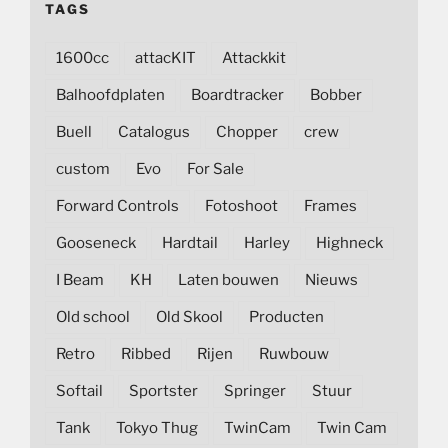
TAGS
1600cc
attacKIT
Attackkit
Balhoofdplaten
Boardtracker
Bobber
Buell
Catalogus
Chopper
crew
custom
Evo
For Sale
Forward Controls
Fotoshoot
Frames
Gooseneck
Hardtail
Harley
Highneck
I Beam
KH
Laten bouwen
Nieuws
Old school
Old Skool
Producten
Retro
Ribbed
Rijen
Ruwbouw
Softail
Sportster
Springer
Stuur
Tank
Tokyo Thug
TwinCam
Twin Cam