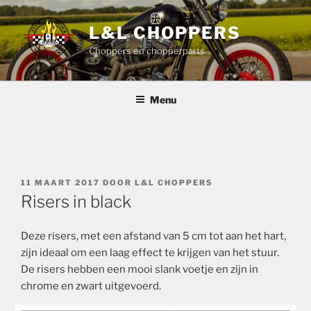
Ga
naar
L&L CHOPPERS
de
Choppers en chopperparts
inhoud
Menu
GEPLAATST
11 MAART 2017
DOOR
L&L CHOPPERS
OP
Risers in black
Deze risers, met een afstand van 5 cm tot aan het hart,
zijn ideaal om een laag effect te krijgen van het stuur.
De risers hebben een mooi slank voetje en zijn in
chrome en zwart uitgevoerd.