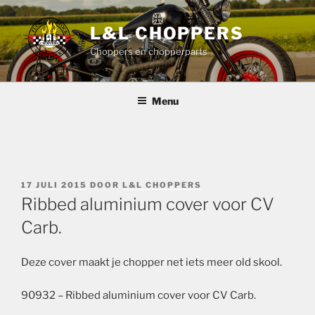
Ga
naar
L&L CHOPPERS
de
Choppers en chopperparts
inhoud
Menu
GEPLAATST
17 JULI 2015
DOOR
L&L CHOPPERS
OP
Ribbed aluminium cover voor CV
Carb.
Deze cover maakt je chopper net iets meer old skool.
90932 – Ribbed aluminium cover voor CV Carb.