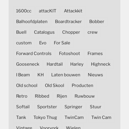
1600cc
attacKIT
Attackkit
Balhoofdplaten
Boardtracker
Bobber
Buell
Catalogus
Chopper
crew
custom
Evo
For Sale
Forward Controls
Fotoshoot
Frames
Gooseneck
Hardtail
Harley
Highneck
I Beam
KH
Laten bouwen
Nieuws
Old school
Old Skool
Producten
Retro
Ribbed
Rijen
Ruwbouw
Softail
Sportster
Springer
Stuur
Tank
Tokyo Thug
TwinCam
Twin Cam
Vintage
Voorvork
Wielen