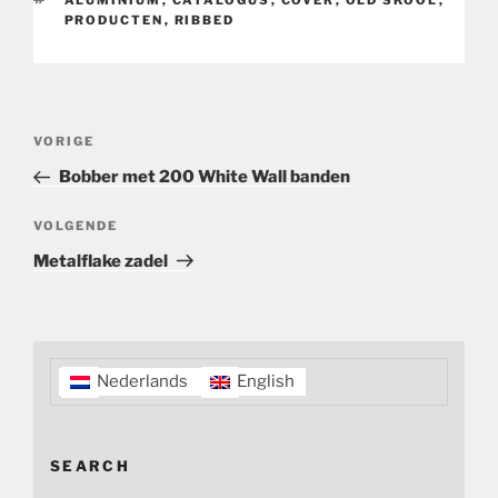
ALUMINIUM
,
CATALOGUS
,
COVER
,
OLD SKOOL
,
PRODUCTEN
,
RIBBED
Bericht
Vorig
VORIGE
navigatie
bericht
Bobber met 200 White Wall banden
Volgend
VOLGENDE
bericht
Metalflake zadel
Nederlands
English
SEARCH