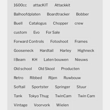
1600cc
attacKIT
Attackkit
Balhoofdplaten
Boardtracker
Bobber
Buell
Catalogus
Chopper
crew
custom
Evo
For Sale
Forward Controls
Fotoshoot
Frames
Gooseneck
Hardtail
Harley
Highneck
I Beam
KH
Laten bouwen
Nieuws
Old school
Old Skool
Producten
Retro
Ribbed
Rijen
Ruwbouw
Softail
Sportster
Springer
Stuur
Tank
Tokyo Thug
TwinCam
Twin Cam
Vintage
Voorvork
Wielen