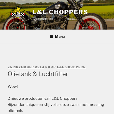
Ga
naar
L&L CHOPPERS
de
Choppers en chopperparts
inhoud
Menu
GEPLAATST
25 NOVEMBER 2013
DOOR
L&L CHOPPERS
OP
Olietank & Luchtfilter
Wow!
2 nieuwe producten van L&L Choppers!
Bijzonder chique en stijlvol is deze zwart met messing
olietank.