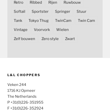
Retro
Ribbed
Rijen
Ruwbouw
Softail
Sportster
Springer
Stuur
Tank
Tokyo Thug
TwinCam
Twin Cam
Vintage
Voorvork
Wielen
Zelf bouwen
Zero style
Zwart
L&L CHOPPERS
Veken 244
1716 KJ Opmeer
The Netherlands
P +31(0)226-351955
F +31(0)226-352924