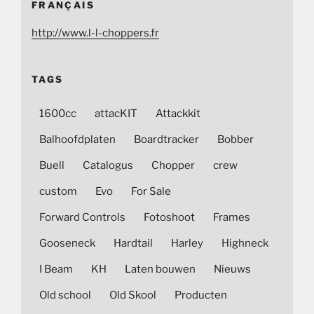
FRANÇAIS
http://www.l-l-choppers.fr
TAGS
1600cc
attacKIT
Attackkit
Balhoofdplaten
Boardtracker
Bobber
Buell
Catalogus
Chopper
crew
custom
Evo
For Sale
Forward Controls
Fotoshoot
Frames
Gooseneck
Hardtail
Harley
Highneck
I Beam
KH
Laten bouwen
Nieuws
Old school
Old Skool
Producten