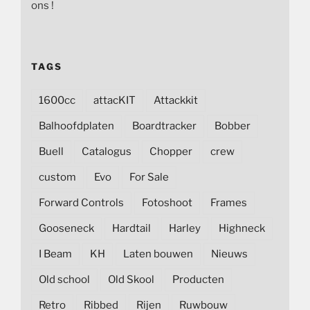
ons !
TAGS
1600cc
attacKIT
Attackkit
Balhoofdplaten
Boardtracker
Bobber
Buell
Catalogus
Chopper
crew
custom
Evo
For Sale
Forward Controls
Fotoshoot
Frames
Gooseneck
Hardtail
Harley
Highneck
I Beam
KH
Laten bouwen
Nieuws
Old school
Old Skool
Producten
Retro
Ribbed
Rijen
Ruwbouw