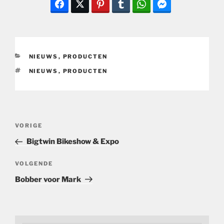
CATEGORIEËN
NIEUWS
,
PRODUCTEN
TAGS
NIEUWS
,
PRODUCTEN
Bericht
Vorig
VORIGE
navigatie
bericht
Bigtwin Bikeshow & Expo
Volgend
VOLGENDE
bericht
Bobber voor Mark