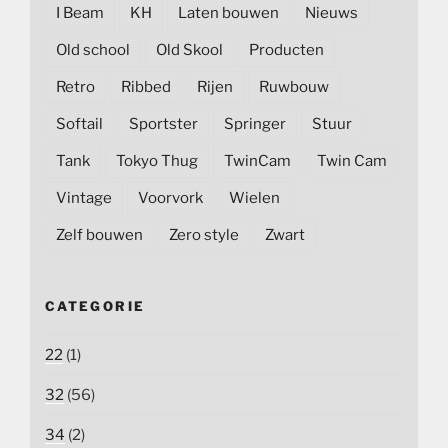
I Beam
KH
Laten bouwen
Nieuws
Old school
Old Skool
Producten
Retro
Ribbed
Rijen
Ruwbouw
Softail
Sportster
Springer
Stuur
Tank
Tokyo Thug
TwinCam
Twin Cam
Vintage
Voorvork
Wielen
Zelf bouwen
Zero style
Zwart
CATEGORIE
22
(1)
32
(56)
34
(2)