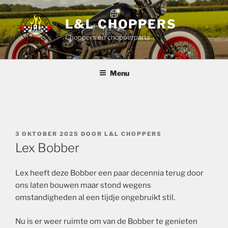
Ga
naar
L&L CHOPPERS
de
Choppers en chopperparts
inhoud
Menu
GEPLAATST
3 OKTOBER 2025
DOOR
L&L CHOPPERS
OP
Lex Bobber
Lex heeft deze Bobber een paar decennia terug door
ons laten bouwen maar stond wegens
omstandigheden al een tijdje ongebruikt stil.
Nu is er weer ruimte om van de Bobber te genieten