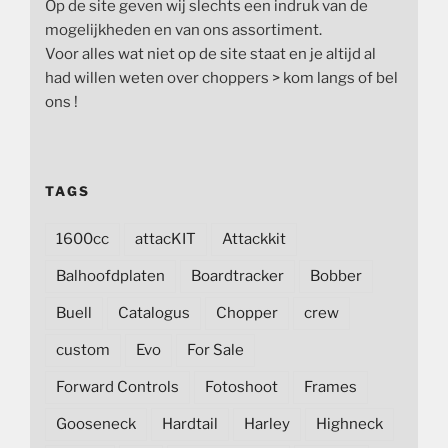
Op de site geven wij slechts een indruk van de
mogelijkheden en van ons assortiment.
Voor alles wat niet op de site staat en je altijd al
had willen weten over choppers > kom langs of bel
ons !
TAGS
1600cc
attacKIT
Attackkit
Balhoofdplaten
Boardtracker
Bobber
Buell
Catalogus
Chopper
crew
custom
Evo
For Sale
Forward Controls
Fotoshoot
Frames
Gooseneck
Hardtail
Harley
Highneck