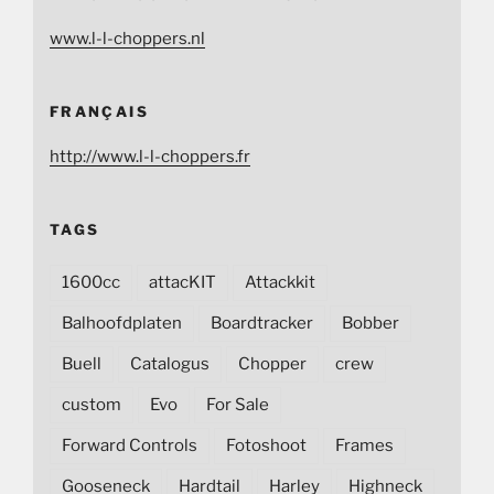
www.l-l-choppers.nl
FRANÇAIS
http://www.l-l-choppers.fr
TAGS
1600cc
attacKIT
Attackkit
Balhoofdplaten
Boardtracker
Bobber
Buell
Catalogus
Chopper
crew
custom
Evo
For Sale
Forward Controls
Fotoshoot
Frames
Gooseneck
Hardtail
Harley
Highneck