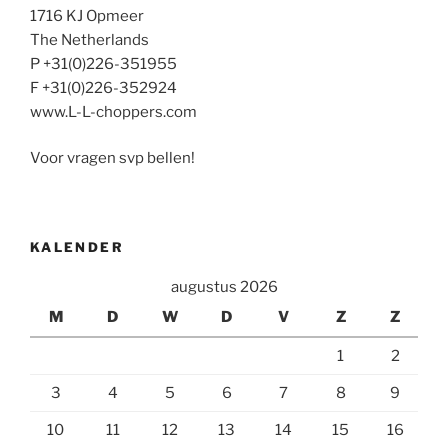
1716 KJ Opmeer
The Netherlands
P +31(0)226-351955
F +31(0)226-352924
www.L-L-choppers.com
Voor vragen svp bellen!
KALENDER
augustus 2026
M
D
W
D
V
Z
Z
1
2
3
4
5
6
7
8
9
10
11
12
13
14
15
16