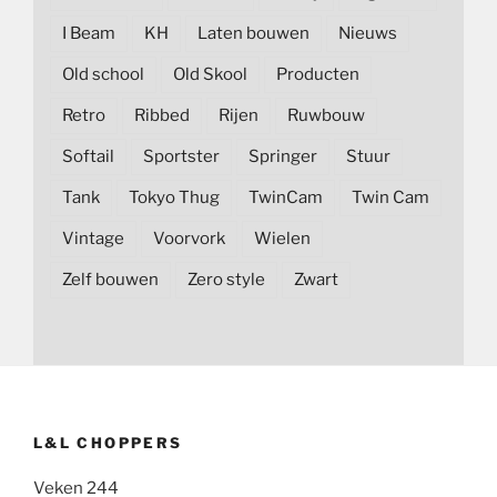
I Beam
KH
Laten bouwen
Nieuws
Old school
Old Skool
Producten
Retro
Ribbed
Rijen
Ruwbouw
Softail
Sportster
Springer
Stuur
Tank
Tokyo Thug
TwinCam
Twin Cam
Vintage
Voorvork
Wielen
Zelf bouwen
Zero style
Zwart
L&L CHOPPERS
Veken 244