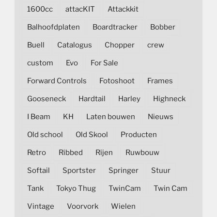
1600cc
attacKIT
Attackkit
Balhoofdplaten
Boardtracker
Bobber
Buell
Catalogus
Chopper
crew
custom
Evo
For Sale
Forward Controls
Fotoshoot
Frames
Gooseneck
Hardtail
Harley
Highneck
I Beam
KH
Laten bouwen
Nieuws
Old school
Old Skool
Producten
Retro
Ribbed
Rijen
Ruwbouw
Softail
Sportster
Springer
Stuur
Tank
Tokyo Thug
TwinCam
Twin Cam
Vintage
Voorvork
Wielen