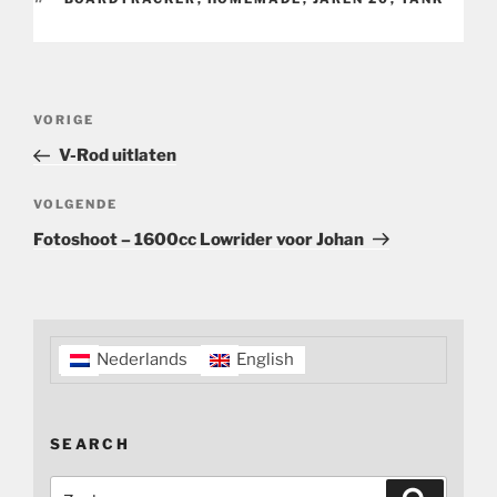
Bericht
Vorig
VORIGE
navigatie
bericht
V-Rod uitlaten
Volgend
VOLGENDE
bericht
Fotoshoot – 1600cc Lowrider voor Johan
Nederlands
English
SEARCH
Zoeken
Zoeken