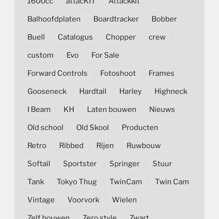
1600cc
attacKIT
Attackkit
Balhoofdplaten
Boardtracker
Bobber
Buell
Catalogus
Chopper
crew
custom
Evo
For Sale
Forward Controls
Fotoshoot
Frames
Gooseneck
Hardtail
Harley
Highneck
I Beam
KH
Laten bouwen
Nieuws
Old school
Old Skool
Producten
Retro
Ribbed
Rijen
Ruwbouw
Softail
Sportster
Springer
Stuur
Tank
Tokyo Thug
TwinCam
Twin Cam
Vintage
Voorvork
Wielen
Zelf bouwen
Zero style
Zwart