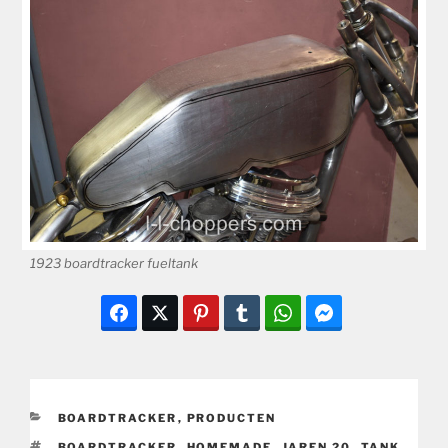
1923 boardtracker fueltank
CATEGORIEËN
BOARDTRACKER
,
PRODUCTEN
TAGS
BOARDTRACKER
,
HOMEMADE
,
JAREN 20
,
TANK