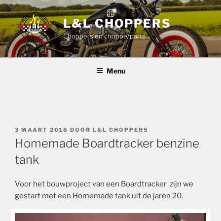
Ga
naar
L&L CHOPPERS
de
Choppers en chopperparts
inhoud
Menu
GEPLAATST
3 MAART 2018
DOOR
L&L CHOPPERS
OP
Homemade Boardtracker benzine
tank
Voor het bouwproject van een Boardtracker zijn we
gestart met een Homemade tank uit de jaren 20.