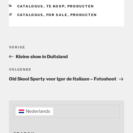
CATEGORIEËN
CATALOGUS
,
TE KOOP
,
PRODUCTEN
TAGS
CATALOGUS
,
FOR SALE
,
PRODUCTEN
Bericht
Vorig
VORIGE
navigatie
bericht
Kleine show in Duitsland
Volgend
VOLGENDE
bericht
Old Skool Sporty voor Igor de Italiaan – Fotoshoot
Nederlands