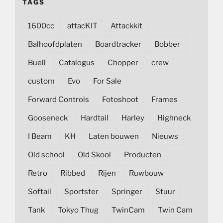
TAGS
1600cc
attacKIT
Attackkit
Balhoofdplaten
Boardtracker
Bobber
Buell
Catalogus
Chopper
crew
custom
Evo
For Sale
Forward Controls
Fotoshoot
Frames
Gooseneck
Hardtail
Harley
Highneck
I Beam
KH
Laten bouwen
Nieuws
Old school
Old Skool
Producten
Retro
Ribbed
Rijen
Ruwbouw
Softail
Sportster
Springer
Stuur
Tank
Tokyo Thug
TwinCam
Twin Cam