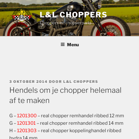
Ga
naar
L&L CHOPPERS
de
Choppers en chopperparts
inhoud
Menu
GEPLAATST
3 OKTOBER 2014
DOOR
L&L CHOPPERS
OP
Hendels om je chopper helemaal
af te maken
G –
1201300
– real chopper remhandel ribbed 12 mm
G –
1201301
– real chopper remhandel ribbed 14 mm
H –
1201303
– real chopper koppelinghandel ribbed
hydra 14 mm