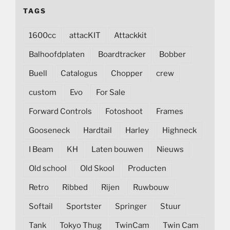
TAGS
1600cc
attacKIT
Attackkit
Balhoofdplaten
Boardtracker
Bobber
Buell
Catalogus
Chopper
crew
custom
Evo
For Sale
Forward Controls
Fotoshoot
Frames
Gooseneck
Hardtail
Harley
Highneck
I Beam
KH
Laten bouwen
Nieuws
Old school
Old Skool
Producten
Retro
Ribbed
Rijen
Ruwbouw
Softail
Sportster
Springer
Stuur
Tank
Tokyo Thug
TwinCam
Twin Cam