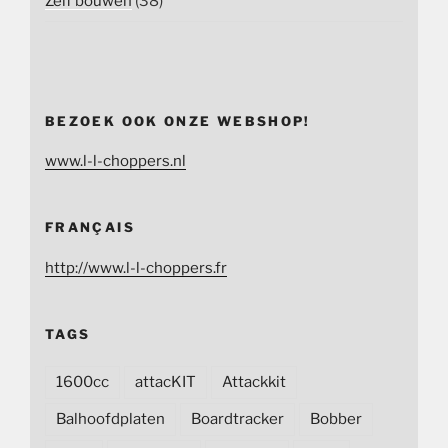
Zelf bouwen
(38)
BEZOEK OOK ONZE WEBSHOP!
www.l-l-choppers.nl
FRANÇAIS
http://www.l-l-choppers.fr
TAGS
1600cc
attacKIT
Attackkit
Balhoofdplaten
Boardtracker
Bobber