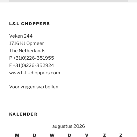
L&L CHOPPERS
Veken 244
1716 KJ Opmeer
The Netherlands
P +31(0)226-351955
F +31(0)226-352924
www.L-L-choppers.com
Voor vragen svp bellen!
KALENDER
augustus 2026
M
D
W
D
V
Z
Z