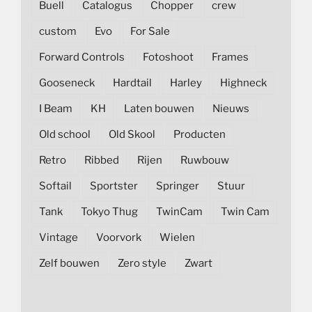
Buell
Catalogus
Chopper
crew
custom
Evo
For Sale
Forward Controls
Fotoshoot
Frames
Gooseneck
Hardtail
Harley
Highneck
I Beam
KH
Laten bouwen
Nieuws
Old school
Old Skool
Producten
Retro
Ribbed
Rijen
Ruwbouw
Softail
Sportster
Springer
Stuur
Tank
Tokyo Thug
TwinCam
Twin Cam
Vintage
Voorvork
Wielen
Zelf bouwen
Zero style
Zwart