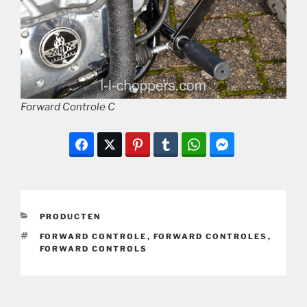
Forward Controle C
CATEGORIEËN
PRODUCTEN
TAGS
FORWARD CONTROLE
,
FORWARD CONTROLES
,
FORWARD CONTROLS