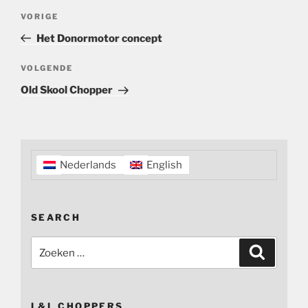
Bericht
Vorig
VORIGE
navigatie
bericht
Het Donormotor concept
Volgend
VOLGENDE
bericht
Old Skool Chopper
Nederlands
English
SEARCH
Zoeken
Zoeken
naar:
L&L CHOPPERS