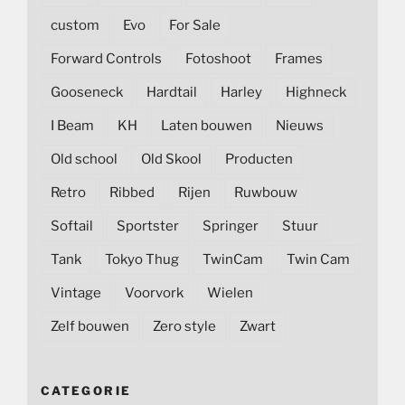
custom
Evo
For Sale
Forward Controls
Fotoshoot
Frames
Gooseneck
Hardtail
Harley
Highneck
I Beam
KH
Laten bouwen
Nieuws
Old school
Old Skool
Producten
Retro
Ribbed
Rijen
Ruwbouw
Softail
Sportster
Springer
Stuur
Tank
Tokyo Thug
TwinCam
Twin Cam
Vintage
Voorvork
Wielen
Zelf bouwen
Zero style
Zwart
CATEGORIE