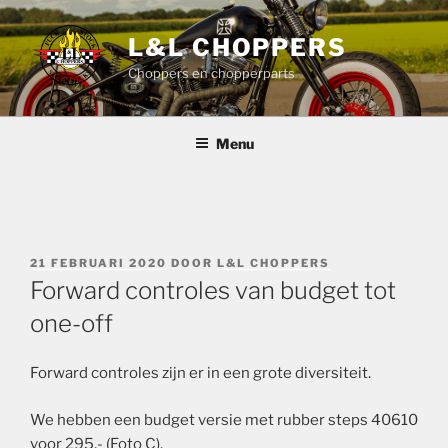
Ga
naar
L&L CHOPPERS
de
Choppers en chopperparts
inhoud
Menu
GEPLAATST
21 FEBRUARI 2020
DOOR
L&L CHOPPERS
OP
Forward controles van budget tot
one-off
Forward controles zijn er in een grote diversiteit.
We hebben een budget versie met rubber steps 40610
voor 295,- (Foto C).