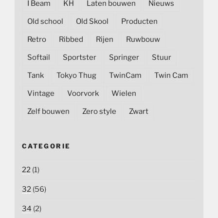
I Beam
KH
Laten bouwen
Nieuws
Old school
Old Skool
Producten
Retro
Ribbed
Rijen
Ruwbouw
Softail
Sportster
Springer
Stuur
Tank
Tokyo Thug
TwinCam
Twin Cam
Vintage
Voorvork
Wielen
Zelf bouwen
Zero style
Zwart
CATEGORIE
22
(1)
32
(56)
34
(2)