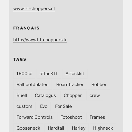
www.l-l-choppers.nl
FRANÇAIS
http://www.l-l-choppers.fr
TAGS
1600cc
attacKIT
Attackkit
Balhoofdplaten
Boardtracker
Bobber
Buell
Catalogus
Chopper
crew
custom
Evo
For Sale
Forward Controls
Fotoshoot
Frames
Gooseneck
Hardtail
Harley
Highneck