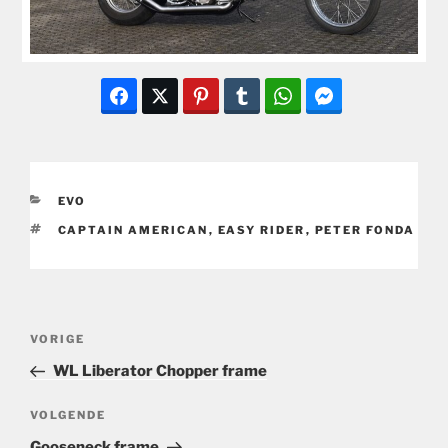
CATEGORIEËN
EVO
TAGS
CAPTAIN AMERICAN
,
EASY RIDER
,
PETER FONDA
Bericht
Vorig
VORIGE
navigatie
bericht
WL Liberator Chopper frame
Volgend
VOLGENDE
bericht
Gooseneck frame