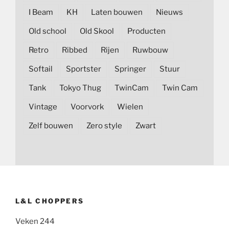
I Beam
KH
Laten bouwen
Nieuws
Old school
Old Skool
Producten
Retro
Ribbed
Rijen
Ruwbouw
Softail
Sportster
Springer
Stuur
Tank
Tokyo Thug
TwinCam
Twin Cam
Vintage
Voorvork
Wielen
Zelf bouwen
Zero style
Zwart
L&L CHOPPERS
Veken 244