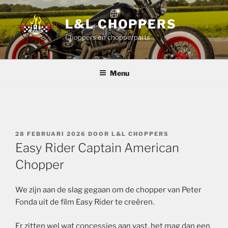
Ga
naar
L&L CHOPPERS
de
Choppers en chopperparts
inhoud
Menu
GEPLAATST
28 FEBRUARI 2026
DOOR
L&L CHOPPERS
OP
Easy Rider Captain American
Chopper
We zijn aan de slag gegaan om de chopper van Peter
Fonda uit de film Easy Rider te creëren.
Er zitten wel wat concessies aan vast, het mag dan een