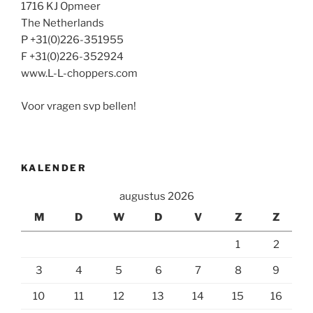
1716 KJ Opmeer
The Netherlands
P +31(0)226-351955
F +31(0)226-352924
www.L-L-choppers.com
Voor vragen svp bellen!
KALENDER
augustus 2026
M
D
W
D
V
Z
Z
1
2
3
4
5
6
7
8
9
10
11
12
13
14
15
16