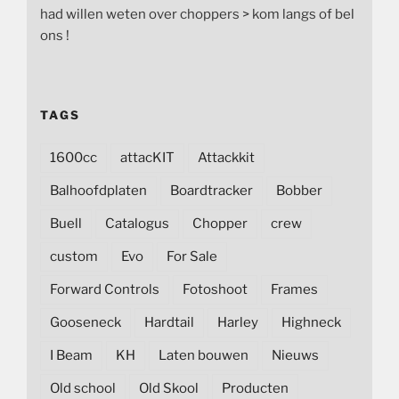
had willen weten over choppers > kom langs of bel
ons !
TAGS
1600cc
attacKIT
Attackkit
Balhoofdplaten
Boardtracker
Bobber
Buell
Catalogus
Chopper
crew
custom
Evo
For Sale
Forward Controls
Fotoshoot
Frames
Gooseneck
Hardtail
Harley
Highneck
I Beam
KH
Laten bouwen
Nieuws
Old school
Old Skool
Producten