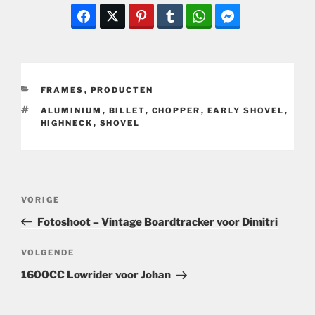
CATEGORIEËN
FRAMES
,
PRODUCTEN
TAGS
ALUMINIUM
,
BILLET
,
CHOPPER
,
EARLY SHOVEL
,
HIGHNECK
,
SHOVEL
Bericht
Vorig
VORIGE
navigatie
bericht
Fotoshoot – Vintage Boardtracker voor Dimitri
Volgend
VOLGENDE
bericht
1600CC Lowrider voor Johan