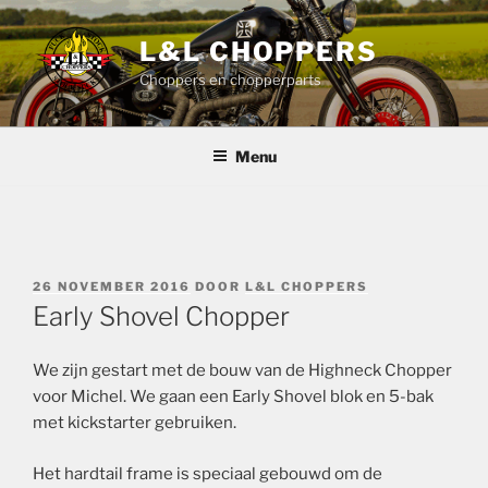
Ga
naar
L&L CHOPPERS
de
Choppers en chopperparts
inhoud
Menu
GEPLAATST
26 NOVEMBER 2016
DOOR
L&L CHOPPERS
OP
Early Shovel Chopper
We zijn gestart met de bouw van de Highneck Chopper
voor Michel. We gaan een Early Shovel blok en 5-bak
met kickstarter gebruiken.
Het hardtail frame is speciaal gebouwd om de