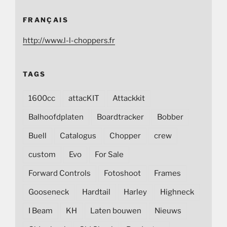
FRANÇAIS
http://www.l-l-choppers.fr
TAGS
1600cc
attacKIT
Attackkit
Balhoofdplaten
Boardtracker
Bobber
Buell
Catalogus
Chopper
crew
custom
Evo
For Sale
Forward Controls
Fotoshoot
Frames
Gooseneck
Hardtail
Harley
Highneck
I Beam
KH
Laten bouwen
Nieuws