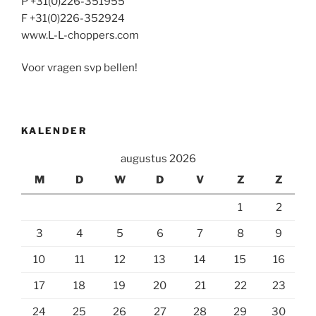
P +31(0)226-351955
F +31(0)226-352924
www.L-L-choppers.com
Voor vragen svp bellen!
KALENDER
augustus 2026
M
D
W
D
V
Z
Z
1
2
3
4
5
6
7
8
9
10
11
12
13
14
15
16
17
18
19
20
21
22
23
24
25
26
27
28
29
30