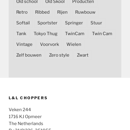
Old school
Old Skool
Producten
Retro
Ribbed
Rijen
Ruwbouw
Softail
Sportster
Springer
Stuur
Tank
Tokyo Thug
TwinCam
Twin Cam
Vintage
Voorvork
Wielen
Zelf bouwen
Zero style
Zwart
L&L CHOPPERS
Veken 244
1716 KJ Opmeer
The Netherlands