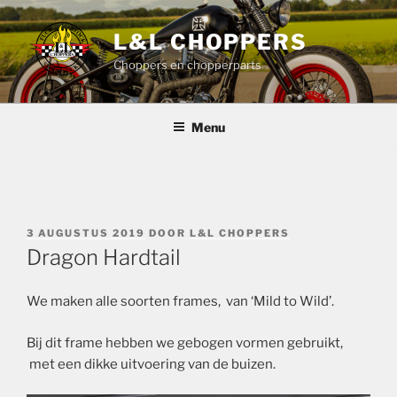
Ga
naar
L&L CHOPPERS
de
Choppers en chopperparts
inhoud
Menu
GEPLAATST
3 AUGUSTUS 2019
DOOR
L&L CHOPPERS
OP
Dragon Hardtail
We maken alle soorten frames, van ‘Mild to Wild’.
Bij dit frame hebben we gebogen vormen gebruikt,
met een dikke uitvoering van de buizen.