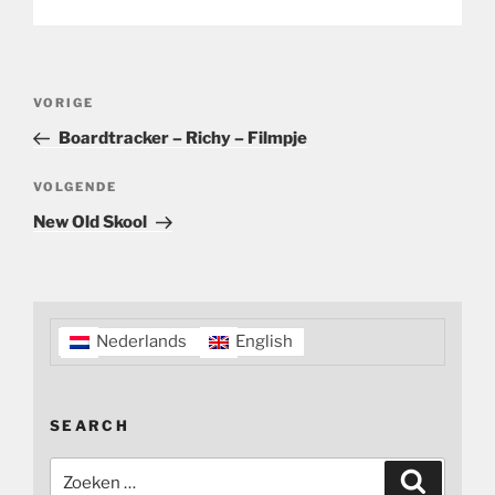
Bericht
Vorig
VORIGE
navigatie
bericht
Boardtracker – Richy – Filmpje
Volgend
VOLGENDE
bericht
New Old Skool
Nederlands
English
SEARCH
Zoeken
Zoeken