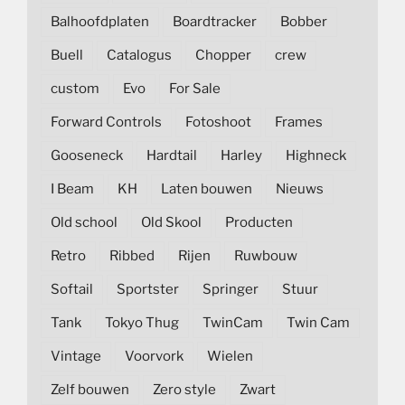
Balhoofdplaten
Boardtracker
Bobber
Buell
Catalogus
Chopper
crew
custom
Evo
For Sale
Forward Controls
Fotoshoot
Frames
Gooseneck
Hardtail
Harley
Highneck
I Beam
KH
Laten bouwen
Nieuws
Old school
Old Skool
Producten
Retro
Ribbed
Rijen
Ruwbouw
Softail
Sportster
Springer
Stuur
Tank
Tokyo Thug
TwinCam
Twin Cam
Vintage
Voorvork
Wielen
Zelf bouwen
Zero style
Zwart