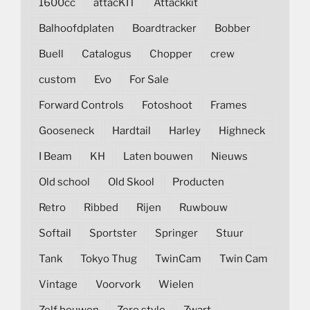
1600cc
attacKIT
Attackkit
Balhoofdplaten
Boardtracker
Bobber
Buell
Catalogus
Chopper
crew
custom
Evo
For Sale
Forward Controls
Fotoshoot
Frames
Gooseneck
Hardtail
Harley
Highneck
I Beam
KH
Laten bouwen
Nieuws
Old school
Old Skool
Producten
Retro
Ribbed
Rijen
Ruwbouw
Softail
Sportster
Springer
Stuur
Tank
Tokyo Thug
TwinCam
Twin Cam
Vintage
Voorvork
Wielen
Zelf bouwen
Zero style
Zwart