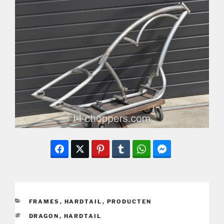
CATEGORIEËN
FRAMES
,
HARDTAIL
,
PRODUCTEN
TAGS
DRAGON
,
HARDTAIL