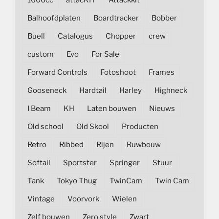
1600cc
attacKIT
Attackkit
Balhoofdplaten
Boardtracker
Bobber
Buell
Catalogus
Chopper
crew
custom
Evo
For Sale
Forward Controls
Fotoshoot
Frames
Gooseneck
Hardtail
Harley
Highneck
I Beam
KH
Laten bouwen
Nieuws
Old school
Old Skool
Producten
Retro
Ribbed
Rijen
Ruwbouw
Softail
Sportster
Springer
Stuur
Tank
Tokyo Thug
TwinCam
Twin Cam
Vintage
Voorvork
Wielen
Zelf bouwen
Zero style
Zwart