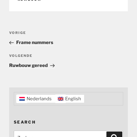
Bericht
Vorig
VORIGE
navigatie
bericht
Frame nummers
Volgend
VOLGENDE
bericht
Ruwbouw gereed
Nederlands
English
SEARCH
Zoeken
Zoeken