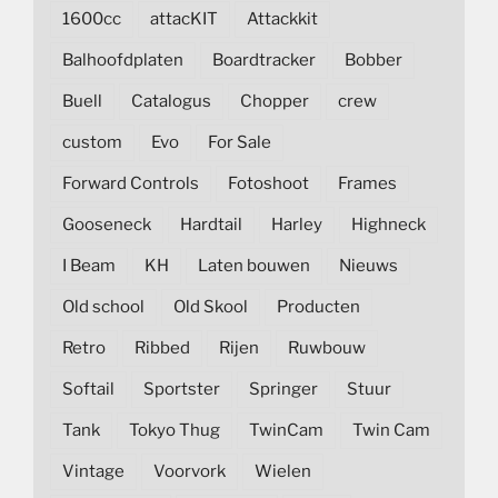
1600cc
attacKIT
Attackkit
Balhoofdplaten
Boardtracker
Bobber
Buell
Catalogus
Chopper
crew
custom
Evo
For Sale
Forward Controls
Fotoshoot
Frames
Gooseneck
Hardtail
Harley
Highneck
I Beam
KH
Laten bouwen
Nieuws
Old school
Old Skool
Producten
Retro
Ribbed
Rijen
Ruwbouw
Softail
Sportster
Springer
Stuur
Tank
Tokyo Thug
TwinCam
Twin Cam
Vintage
Voorvork
Wielen