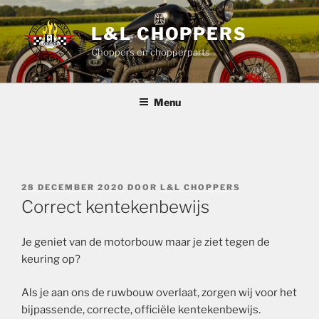
Ga
naar
L&L CHOPPERS
de
Choppers en chopperparts
inhoud
Menu
GEPLAATST
28 DECEMBER 2020
DOOR
L&L CHOPPERS
OP
Correct kentekenbewijs
Je geniet van de motorbouw maar je ziet tegen de
keuring op?
Als je aan ons de ruwbouw overlaat, zorgen wij voor het
bijpassende, correcte, officiële kentekenbewijs.