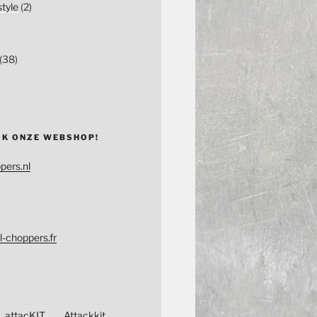
tyle
(2)
(38)
OK ONZE WEBSHOP!
pers.nl
l-choppers.fr
attacKIT
Attackkit