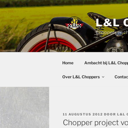
Ga
naar
de
L&L 
inhoud
Choppers en c
Home
Ambacht bij L&L Chop
Over L&L Choppers
Contac
GEPLAATST
11 AUGUSTUS 2012
DOOR
L&L 
OP
Chopper project vo