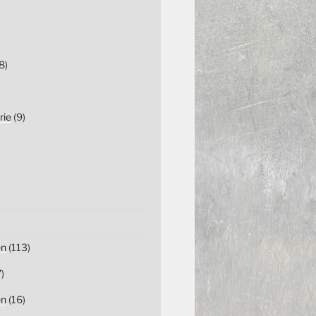
8)
rie
(9)
en
(113)
)
en
(16)