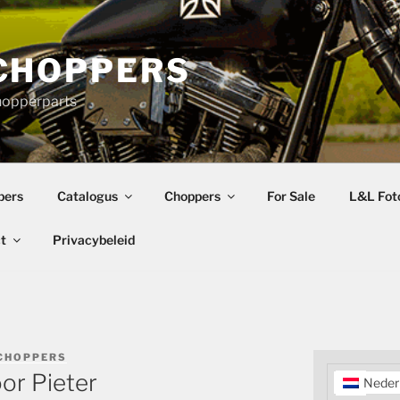
CHOPPERS
hopperparts
pers
Catalogus
Choppers
For Sale
L&L Foto
t
Privacybeleid
CHOPPERS
or Pieter
Neder