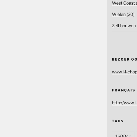
West Coast s
Wielen
(20)
Zelf bouwen
BEZOEK O
www.l-l-chop
FRANÇAIS
http://www.l-
TAGS
1600cc