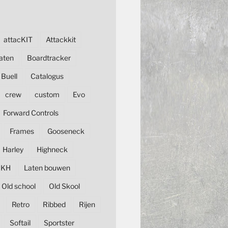
attacKIT
Attackkit
aten
Boardtracker
Buell
Catalogus
crew
custom
Evo
Forward Controls
Frames
Gooseneck
Harley
Highneck
KH
Laten bouwen
Old school
Old Skool
Retro
Ribbed
Rijen
Softail
Sportster