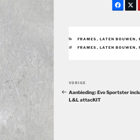
CATEGORIEËN
FRAMES
,
LATEN BOUWEN
,
TAGS
FRAMES
,
LATEN BOUWEN
,
Bericht
Vorig
VORIGE
navigatie
bericht
Aanbieding: Evo Sportster inclu
L&L attacKIT