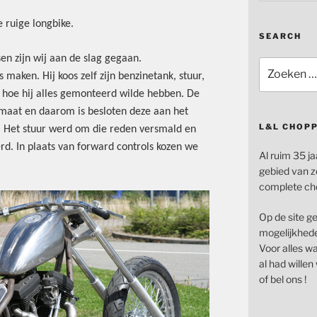
 ruige longbike.
SEARCH
en zijn wij aan de slag gegaan.
Zoeken
 maken. Hij koos zelf zijn benzinetank, stuur,
naar:
n hoe hij alles gemonteerd wilde hebben. De
rmaat en daarom is besloten deze aan het
L&L CHOP
n. Het stuur werd om die reden versmald en
d. In plaats van forward controls kozen we
Al ruim 35 ja
gebied van z
complete ch
Op de site g
mogelijkhede
Voor alles wat
al had wille
of bel ons !