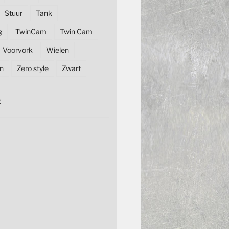
Stuur
Tank
g
TwinCam
Twin Cam
Voorvork
Wielen
n
Zero style
Zwart
E