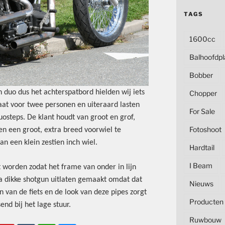
TAGS
1600cc
Balhoofdpl
Bobber
n duo dus het achterspatbord hielden wij iets
Chopper
at voor twee personen en uiteraard lasten
For Sale
osteps. De klant houdt van groot en grof,
Fotoshoot
 een groot, extra breed voorwiel te
n een klein zestien inch wiel.
Hardtail
I Beam
 worden zodat het frame van onder in lijn
 dikke shotgun uitlaten gemaakt omdat dat
Nieuws
n van de fiets en de look van deze pipes zorgt
Producten
end bij het lage stuur.
Ruwbouw