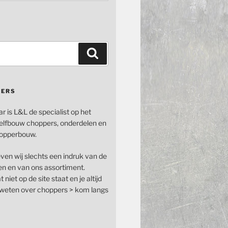
Zoeken
PERS
ar is L&L de specialist op het
elfbouw choppers, onderdelen en
opperbouw.
even wij slechts een indruk van de
n en van ons assortiment.
 niet op de site staat en je altijd
n weten over choppers > kom langs