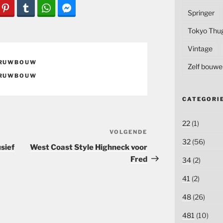
Springer
Tokyo Thu
Vintage
RUWBOUW
Zelf bouwe
RUWBOUW
CATEGORI
22
(1)
VOLGENDE
Volgend
32
(56)
bericht
sief
West Coast Style Highneck voor
Fred
34
(2)
41
(2)
48
(26)
481
(10)