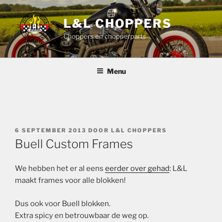
Ga
naar
L&L CHOPPERS
de
Choppers en chopperparts
inhoud
Menu
GEPLAATST
6 SEPTEMBER 2013
DOOR
L&L CHOPPERS
OP
Buell Custom Frames
We hebben het er al eens
eerder over gehad
: L&L
maakt frames voor alle blokken!
Dus ook voor Buell blokken.
Extra spicy en betrouwbaar de weg op.