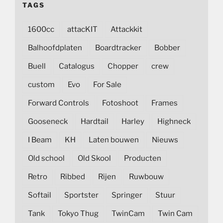
TAGS
1600cc
attacKIT
Attackkit
Balhoofdplaten
Boardtracker
Bobber
Buell
Catalogus
Chopper
crew
custom
Evo
For Sale
Forward Controls
Fotoshoot
Frames
Gooseneck
Hardtail
Harley
Highneck
I Beam
KH
Laten bouwen
Nieuws
Old school
Old Skool
Producten
Retro
Ribbed
Rijen
Ruwbouw
Softail
Sportster
Springer
Stuur
Tank
Tokyo Thug
TwinCam
Twin Cam