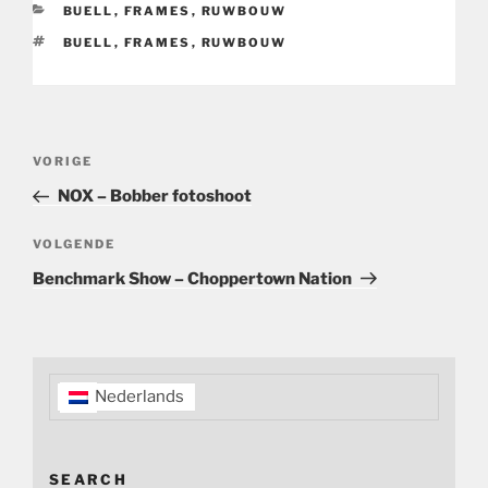
CATEGORIEËN
BUELL
,
FRAMES
,
RUWBOUW
TAGS
BUELL
,
FRAMES
,
RUWBOUW
Bericht
Vorig
VORIGE
navigatie
bericht
NOX – Bobber fotoshoot
Volgend
VOLGENDE
bericht
Benchmark Show – Choppertown Nation
Nederlands
SEARCH