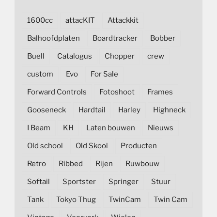
1600cc
attacKIT
Attackkit
Balhoofdplaten
Boardtracker
Bobber
Buell
Catalogus
Chopper
crew
custom
Evo
For Sale
Forward Controls
Fotoshoot
Frames
Gooseneck
Hardtail
Harley
Highneck
I Beam
KH
Laten bouwen
Nieuws
Old school
Old Skool
Producten
Retro
Ribbed
Rijen
Ruwbouw
Softail
Sportster
Springer
Stuur
Tank
Tokyo Thug
TwinCam
Twin Cam