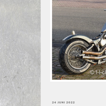
GEPLAATST
24 JUNI 2022
OP