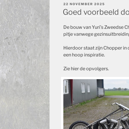
GEPLAATST
22 NOVEMBER 2025
OP
Goed voorbeeld do
De bouw van Yuri’s Zweedse C
pitje vanwege gezinsuitbreidin
Hierdoor staat zijn Chopper in
een hoop inspiratie.
Zie hier de opvolgers.