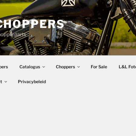
CHOPPERS
hopperparts
pers
Catalogus
Choppers
For Sale
L&L Foto
t
Privacybeleid