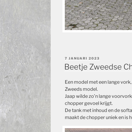
GEPLAATST
7 JANUARI 2023
OP
Beetje Zweedse C
Een model met een lange vork,
Zweeds model.
Jaap wilde zo’n lange voorvor
chopper gevoel krijgt.
De tank met inhoud en de softail
maakt de chopper uniek en is h