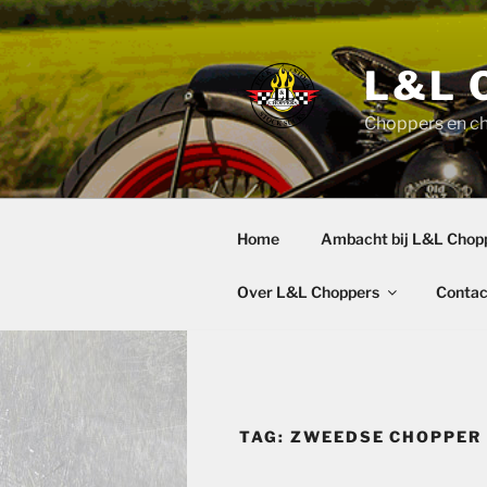
Ga
naar
de
L&L 
inhoud
Choppers en c
Home
Ambacht bij L&L Chop
Over L&L Choppers
Contac
TAG:
ZWEEDSE CHOPPER