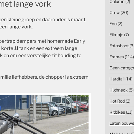
Column
(2)
et lange vork
Crew
(20)
en kleine groep en daaronder is maar 1
Evo
(2)
een lange vork.
Filmpje
(7)
upertrap dempers met homemade Early
Fotoshoot
(3
, korte JJ tank en een extreem lange
k en om een vorstelijke zit houding te
Frames
(114)
Geen catego
romille liefhebbers, de chopper is extreem
Hardtail
(14)
!
Highneck
(5)
Hot Rod
(2)
Kitbikes
(11)
Laten bouw