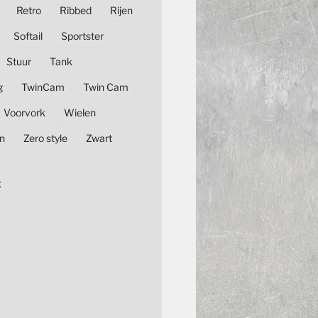
Retro
Ribbed
Rijen
Softail
Sportster
Stuur
Tank
g
TwinCam
Twin Cam
Voorvork
Wielen
n
Zero style
Zwart
E