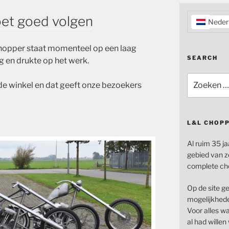
et goed volgen
Neder
hopper staat momenteel op een laag
SEARCH
g en drukte op het werk.
Zoeken
 de winkel en dat geeft onze bezoekers
naar:
L&L CHOP
Al ruim 35 ja
gebied van z
complete ch
Op de site g
mogelijkhede
Voor alles wat
al had wille