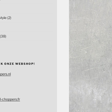
tyle
(2)
(38)
OK ONZE WEBSHOP!
pers.nl
l-choppers.fr