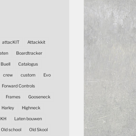
attacKIT
Attackkit
aten
Boardtracker
Buell
Catalogus
crew
custom
Evo
Forward Controls
Frames
Gooseneck
Harley
Highneck
KH
Laten bouwen
Old school
Old Skool