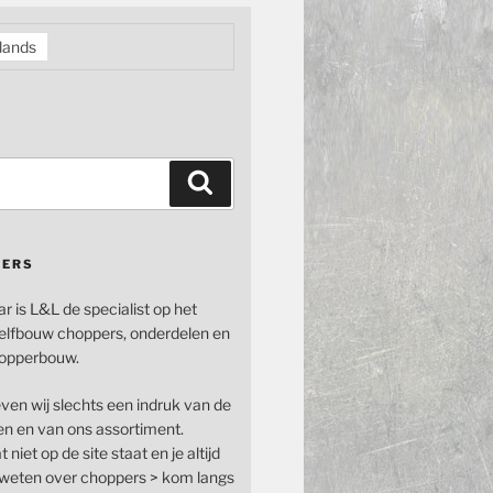
lands
Zoeken
PERS
ar is L&L de specialist op het
elfbouw choppers, onderdelen en
opperbouw.
even wij slechts een indruk van de
n en van ons assortiment.
 niet op de site staat en je altijd
n weten over choppers > kom langs