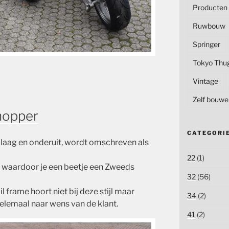
Producten
Ruwbouw
Springer
Tokyo Thu
Vintage
Zelf bouwe
hopper
CATEGORI
 laag en onderuit, wordt omschreven als
22
(1)
k waardoor je een beetje een Zweeds
32
(56)
 frame hoort niet bij deze stijl maar
34
(2)
elemaal naar wens van de klant.
41
(2)