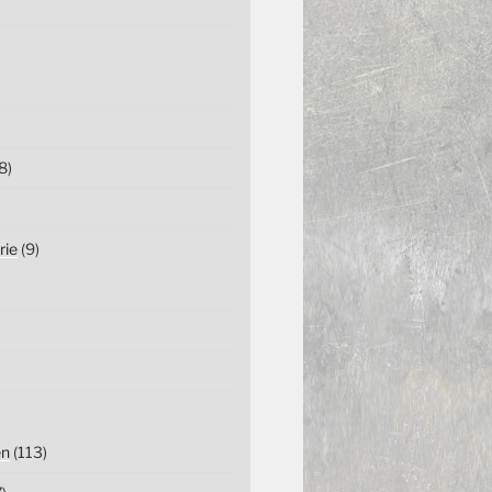
8)
rie
(9)
en
(113)