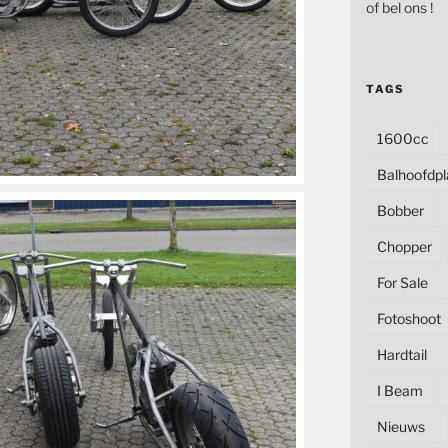
of bel ons !
TAGS
1600cc
Balhoofdpl
Bobber
Chopper
For Sale
Fotoshoot
Hardtail
I Beam
Nieuws