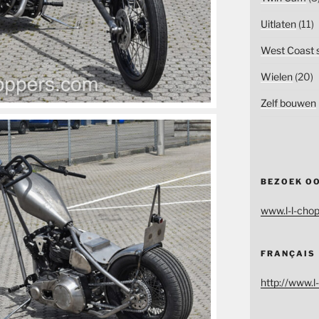
Uitlaten
(11)
West Coast s
Wielen
(20)
Zelf bouwen
BEZOEK O
www.l-l-chop
FRANÇAIS
http://www.l-