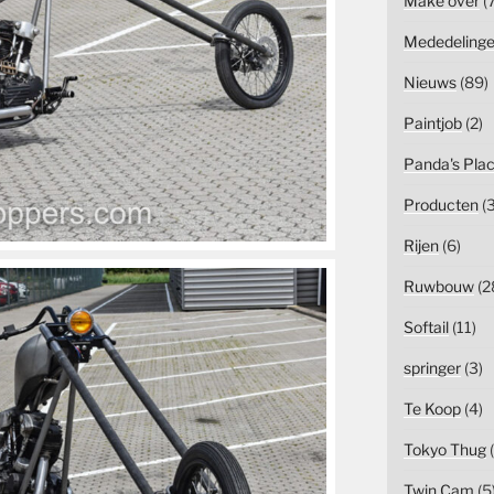
Make over
(7
Mededeling
Nieuws
(89)
Paintjob
(2)
Panda's Pla
Producten
(3
Rijen
(6)
Ruwbouw
(2
Softail
(11)
springer
(3)
Te Koop
(4)
Tokyo Thug
(
Twin Cam
(5