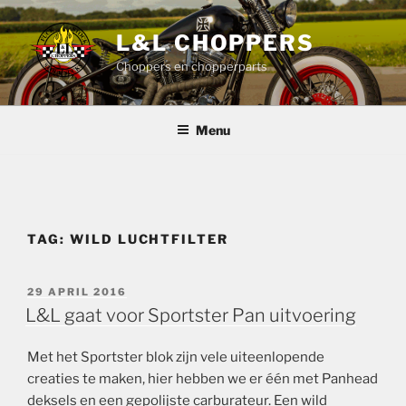
Ga
naar
L&L CHOPPERS
de
Choppers en chopperparts
inhoud
Menu
TAG:
WILD LUCHTFILTER
GEPLAATST
29 APRIL 2016
OP
L&L gaat voor Sportster Pan uitvoering
Met het Sportster blok zijn vele uiteenlopende
creaties te maken, hier hebben we er één met Panhead
deksels en een gepolijste carburateur.
Een wild