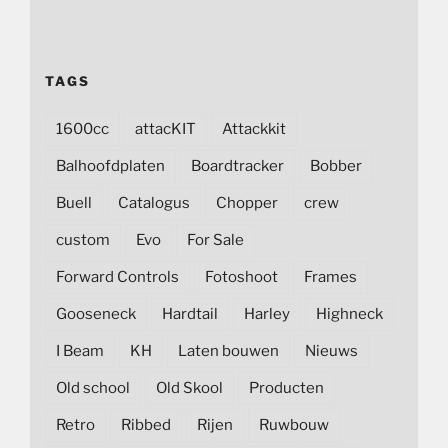
TAGS
1600cc
attacKIT
Attackkit
Balhoofdplaten
Boardtracker
Bobber
Buell
Catalogus
Chopper
crew
custom
Evo
For Sale
Forward Controls
Fotoshoot
Frames
Gooseneck
Hardtail
Harley
Highneck
I Beam
KH
Laten bouwen
Nieuws
Old school
Old Skool
Producten
Retro
Ribbed
Rijen
Ruwbouw