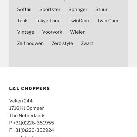
Softail
Sportster
Springer
Stuur
Tank
Tokyo Thug
TwinCam
Twin Cam
Vintage
Voorvork
Wielen
Zelf bouwen
Zero style
Zwart
L&L CHOPPERS
Veken 244
1716 KJ Opmeer
The Netherlands
P +31(0)226-351955
F +31(0)226-352924