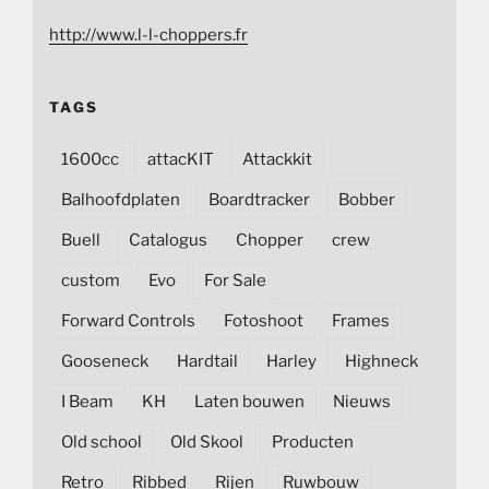
http://www.l-l-choppers.fr
TAGS
1600cc
attacKIT
Attackkit
Balhoofdplaten
Boardtracker
Bobber
Buell
Catalogus
Chopper
crew
custom
Evo
For Sale
Forward Controls
Fotoshoot
Frames
Gooseneck
Hardtail
Harley
Highneck
I Beam
KH
Laten bouwen
Nieuws
Old school
Old Skool
Producten
Retro
Ribbed
Rijen
Ruwbouw