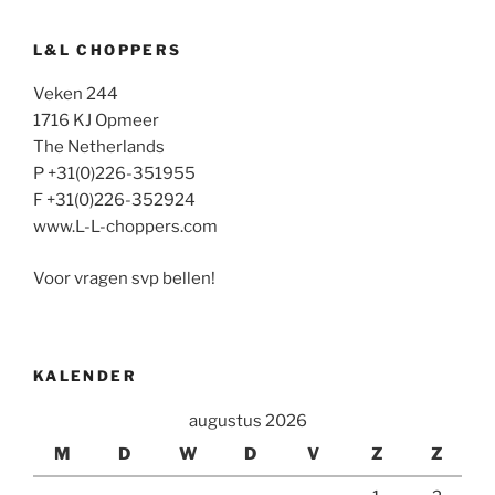
L&L CHOPPERS
Veken 244
1716 KJ Opmeer
The Netherlands
P +31(0)226-351955
F +31(0)226-352924
www.L-L-choppers.com
Voor vragen svp bellen!
KALENDER
augustus 2026
M
D
W
D
V
Z
Z