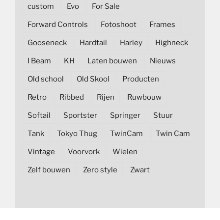
custom
Evo
For Sale
Forward Controls
Fotoshoot
Frames
Gooseneck
Hardtail
Harley
Highneck
I Beam
KH
Laten bouwen
Nieuws
Old school
Old Skool
Producten
Retro
Ribbed
Rijen
Ruwbouw
Softail
Sportster
Springer
Stuur
Tank
Tokyo Thug
TwinCam
Twin Cam
Vintage
Voorvork
Wielen
Zelf bouwen
Zero style
Zwart