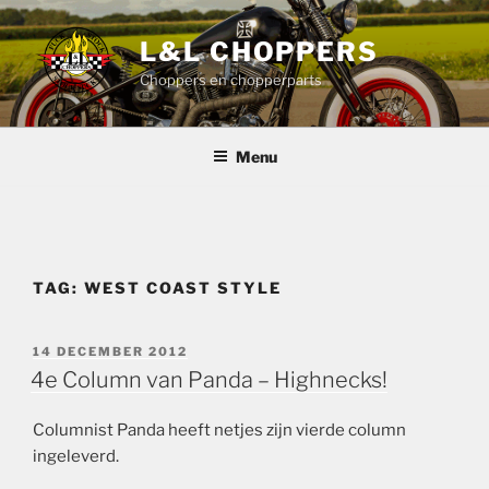
Ga
naar
L&L CHOPPERS
de
Choppers en chopperparts
inhoud
Menu
TAG:
WEST COAST STYLE
GEPLAATST
14 DECEMBER 2012
OP
4e Column van Panda – Highnecks!
Columnist Panda heeft netjes zijn vierde column
ingeleverd.