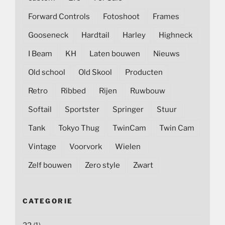
Forward Controls
Fotoshoot
Frames
Gooseneck
Hardtail
Harley
Highneck
I Beam
KH
Laten bouwen
Nieuws
Old school
Old Skool
Producten
Retro
Ribbed
Rijen
Ruwbouw
Softail
Sportster
Springer
Stuur
Tank
Tokyo Thug
TwinCam
Twin Cam
Vintage
Voorvork
Wielen
Zelf bouwen
Zero style
Zwart
CATEGORIE