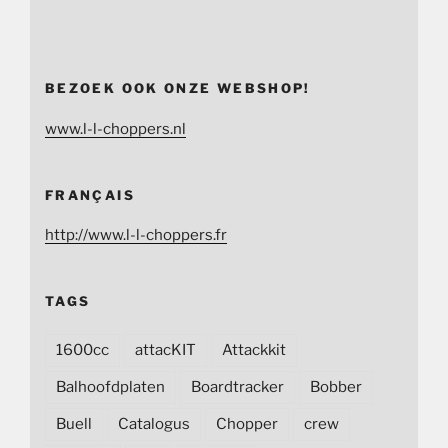
BEZOEK OOK ONZE WEBSHOP!
www.l-l-choppers.nl
FRANÇAIS
http://www.l-l-choppers.fr
TAGS
1600cc
attacKIT
Attackkit
Balhoofdplaten
Boardtracker
Bobber
Buell
Catalogus
Chopper
crew