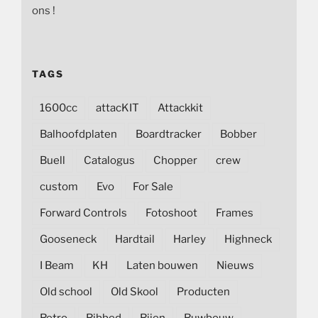
ons !
TAGS
1600cc
attacKIT
Attackkit
Balhoofdplaten
Boardtracker
Bobber
Buell
Catalogus
Chopper
crew
custom
Evo
For Sale
Forward Controls
Fotoshoot
Frames
Gooseneck
Hardtail
Harley
Highneck
I Beam
KH
Laten bouwen
Nieuws
Old school
Old Skool
Producten