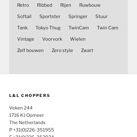
Retro
Ribbed
Rijen
Ruwbouw
Softail
Sportster
Springer
Stuur
Tank
Tokyo Thug
TwinCam
Twin Cam
Vintage
Voorvork
Wielen
Zelf bouwen
Zero style
Zwart
L&L CHOPPERS
Veken 244
1716 KJ Opmeer
The Netherlands
P +31(0)226-351955