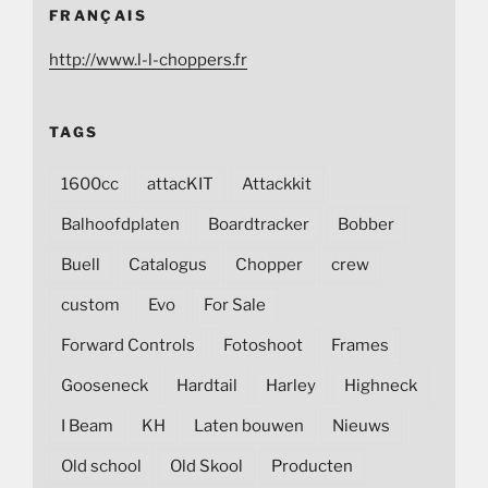
FRANÇAIS
http://www.l-l-choppers.fr
TAGS
1600cc
attacKIT
Attackkit
Balhoofdplaten
Boardtracker
Bobber
Buell
Catalogus
Chopper
crew
custom
Evo
For Sale
Forward Controls
Fotoshoot
Frames
Gooseneck
Hardtail
Harley
Highneck
I Beam
KH
Laten bouwen
Nieuws
Old school
Old Skool
Producten