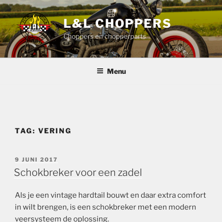
Ga
naar
L&L CHOPPERS
de
Choppers en chopperparts
inhoud
Menu
TAG:
VERING
GEPLAATST
9 JUNI 2017
OP
Schokbreker voor een zadel
Als je een vintage hardtail bouwt en daar extra comfort
in wilt brengen, is een schokbreker met een modern
veersysteem de oplossing.