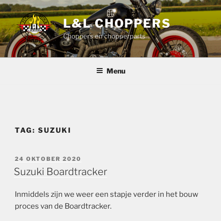
Ga
naar
L&L CHOPPERS
de
Choppers en chopperparts
inhoud
Menu
TAG:
SUZUKI
GEPLAATST
24 OKTOBER 2020
OP
Suzuki Boardtracker
Inmiddels zijn we weer een stapje verder in het bouw
proces van de Boardtracker.