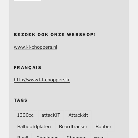
BEZOEK OOK ONZE WEBSHOP!
www.l-l-choppers.nl
FRANÇAIS
http://www.l-l-choppers.fr
TAGS
1600cc
attacKIT
Attackkit
Balhoofdplaten
Boardtracker
Bobber
Buell
Catalogus
Chopper
crew