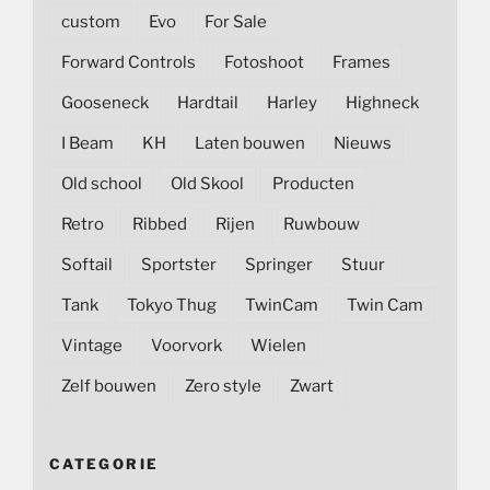
custom
Evo
For Sale
Forward Controls
Fotoshoot
Frames
Gooseneck
Hardtail
Harley
Highneck
I Beam
KH
Laten bouwen
Nieuws
Old school
Old Skool
Producten
Retro
Ribbed
Rijen
Ruwbouw
Softail
Sportster
Springer
Stuur
Tank
Tokyo Thug
TwinCam
Twin Cam
Vintage
Voorvork
Wielen
Zelf bouwen
Zero style
Zwart
CATEGORIE