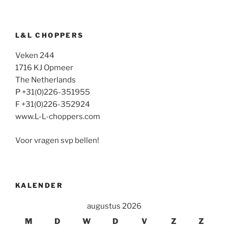
L&L CHOPPERS
Veken 244
1716 KJ Opmeer
The Netherlands
P +31(0)226-351955
F +31(0)226-352924
www.L-L-choppers.com
Voor vragen svp bellen!
KALENDER
augustus 2026
M
D
W
D
V
Z
Z