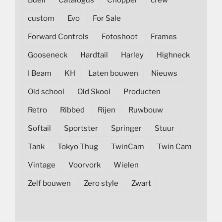
custom
Evo
For Sale
Forward Controls
Fotoshoot
Frames
Gooseneck
Hardtail
Harley
Highneck
I Beam
KH
Laten bouwen
Nieuws
Old school
Old Skool
Producten
Retro
Ribbed
Rijen
Ruwbouw
Softail
Sportster
Springer
Stuur
Tank
Tokyo Thug
TwinCam
Twin Cam
Vintage
Voorvork
Wielen
Zelf bouwen
Zero style
Zwart