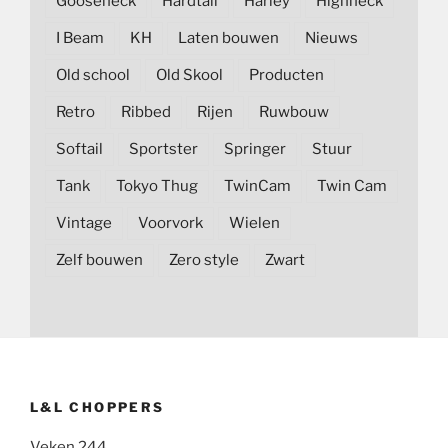
Gooseneck
Hardtail
Harley
Highneck
I Beam
KH
Laten bouwen
Nieuws
Old school
Old Skool
Producten
Retro
Ribbed
Rijen
Ruwbouw
Softail
Sportster
Springer
Stuur
Tank
Tokyo Thug
TwinCam
Twin Cam
Vintage
Voorvork
Wielen
Zelf bouwen
Zero style
Zwart
L&L CHOPPERS
Veken 244