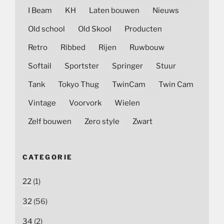
I Beam
KH
Laten bouwen
Nieuws
Old school
Old Skool
Producten
Retro
Ribbed
Rijen
Ruwbouw
Softail
Sportster
Springer
Stuur
Tank
Tokyo Thug
TwinCam
Twin Cam
Vintage
Voorvork
Wielen
Zelf bouwen
Zero style
Zwart
CATEGORIE
22
(1)
32
(56)
34
(2)