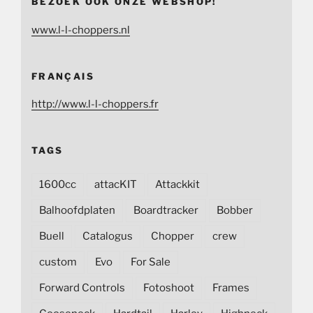
BEZOEK OOK ONZE WEBSHOP!
www.l-l-choppers.nl
FRANÇAIS
http://www.l-l-choppers.fr
TAGS
1600cc
attacKIT
Attackkit
Balhoofdplaten
Boardtracker
Bobber
Buell
Catalogus
Chopper
crew
custom
Evo
For Sale
Forward Controls
Fotoshoot
Frames