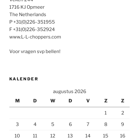
1716 KJ Opmeer
The Netherlands
P +31(0)226-351955
F +31(0)226-352924
www.L-L-choppers.com
Voor vragen svp bellen!
KALENDER
augustus 2026
M
D
W
D
V
Z
Z
1
2
3
4
5
6
7
8
9
10
11
12
13
14
15
16