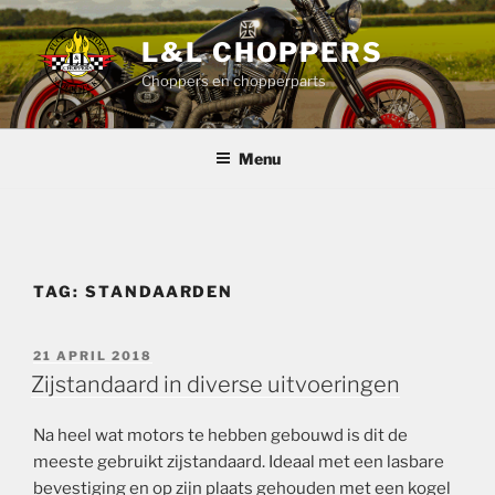
Ga
naar
L&L CHOPPERS
de
Choppers en chopperparts
inhoud
Menu
TAG:
STANDAARDEN
GEPLAATST
21 APRIL 2018
OP
Zijstandaard in diverse uitvoeringen
Na heel wat motors te hebben gebouwd is dit de
meeste gebruikt zijstandaard. Ideaal met een lasbare
bevestiging en op zijn plaats gehouden met een kogel