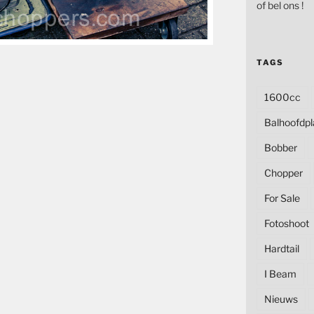
of bel ons !
TAGS
1600cc
Balhoofdpl
Bobber
Chopper
For Sale
Fotoshoot
Hardtail
I Beam
Nieuws