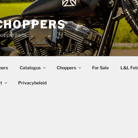
CHOPPERS
hopperparts
pers
Catalogus
Choppers
For Sale
L&L Foto
t
Privacybeleid