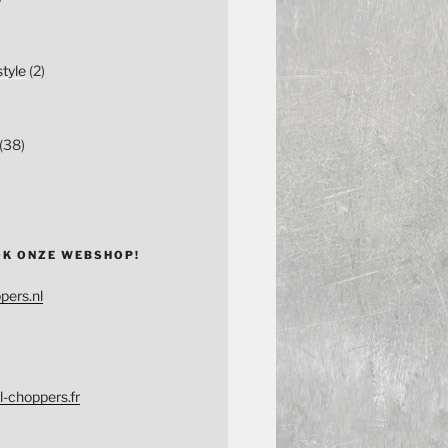
tyle
(2)
(38)
OK ONZE WEBSHOP!
pers.nl
l-choppers.fr