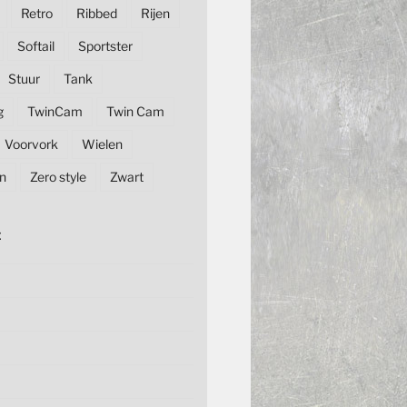
Retro
Ribbed
Rijen
Softail
Sportster
Stuur
Tank
g
TwinCam
Twin Cam
Voorvork
Wielen
n
Zero style
Zwart
E