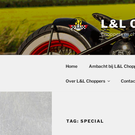
Ga
naar
de
L&L 
inhoud
Choppers en c
Home
Ambacht bij L&L Chop
Over L&L Choppers
Contac
TAG:
SPECIAL