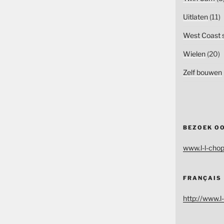
Uitlaten
(11)
West Coast s
Wielen
(20)
Zelf bouwen
BEZOEK O
www.l-l-chop
FRANÇAIS
http://www.l-