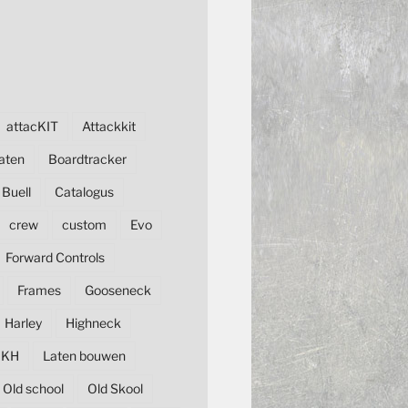
attacKIT
Attackkit
aten
Boardtracker
Buell
Catalogus
crew
custom
Evo
Forward Controls
Frames
Gooseneck
Harley
Highneck
KH
Laten bouwen
Old school
Old Skool