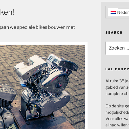
ken!
Neder
gaan we
speciale
bikes bouwen
met
SEARCH
Zoeken
naar:
L&L CHOP
Al ruim 35 ja
gebied van z
complete ch
Op de site g
mogelijkhede
Voor alles wat
al had wille