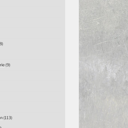
8)
rie
(9)
en
(113)