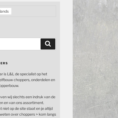
lands
Zoeken
PERS
ar is L&L de specialist op het
elfbouw choppers, onderdelen en
opperbouw.
even wij slechts een indruk van de
n en van ons assortiment.
 niet op de site staat en je altijd
n weten over choppers > kom langs