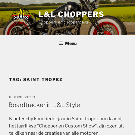
Ga
naar
L&L CHOPPERS
de
Choppers en chopperparts
inhoud
Menu
TAG:
SAINT TROPEZ
GEPLAATST
8 JUNI 2019
OP
Boardtracker in L&L Style
Klant Richy komt ieder jaar in Saint Tropez om daar bij
het jaarlijkse “Chopper en Custom Show”, zijn ogen uit
te kijken naar de creaties van alle motoren.