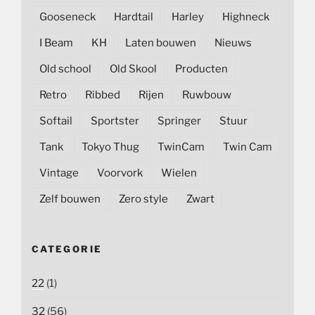
Gooseneck
Hardtail
Harley
Highneck
I Beam
KH
Laten bouwen
Nieuws
Old school
Old Skool
Producten
Retro
Ribbed
Rijen
Ruwbouw
Softail
Sportster
Springer
Stuur
Tank
Tokyo Thug
TwinCam
Twin Cam
Vintage
Voorvork
Wielen
Zelf bouwen
Zero style
Zwart
CATEGORIE
22
(1)
32
(56)