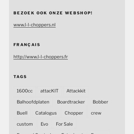
BEZOEK OOK ONZE WEBSHOP!
www.l-l-choppers.nl
FRANÇAIS
http://www.l-l-choppers.fr
TAGS
1600cc
attacKIT
Attackkit
Balhoofdplaten
Boardtracker
Bobber
Buell
Catalogus
Chopper
crew
custom
Evo
For Sale