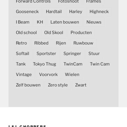
Forward Controls
Fotoshoot
Frames
Gooseneck
Hardtail
Harley
Highneck
I Beam
KH
Laten bouwen
Nieuws
Old school
Old Skool
Producten
Retro
Ribbed
Rijen
Ruwbouw
Softail
Sportster
Springer
Stuur
Tank
Tokyo Thug
TwinCam
Twin Cam
Vintage
Voorvork
Wielen
Zelf bouwen
Zero style
Zwart
L&L CHOPPERS