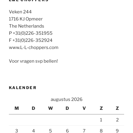
Veken 244
1716 KJ Opmeer
The Netherlands
P +31(0)226-351955
F +31(0)226-352924
www.L-L-choppers.com
Voor vragen svp bellen!
KALENDER
augustus 2026
M
D
W
D
V
Z
Z
1
2
3
4
5
6
7
8
9