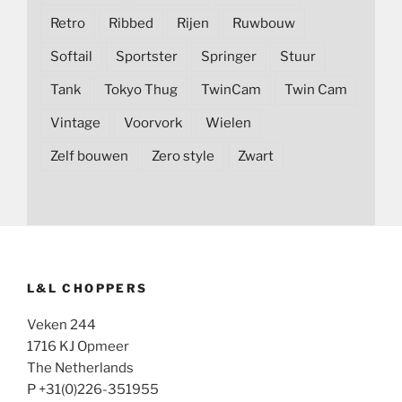
Retro
Ribbed
Rijen
Ruwbouw
Softail
Sportster
Springer
Stuur
Tank
Tokyo Thug
TwinCam
Twin Cam
Vintage
Voorvork
Wielen
Zelf bouwen
Zero style
Zwart
L&L CHOPPERS
Veken 244
1716 KJ Opmeer
The Netherlands
P +31(0)226-351955