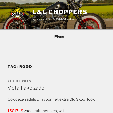
Ga
naar
L&L CHOPPERS
de
Choppers en chopperparts
inhoud
Menu
TAG:
ROOD
GEPLAATST
21 JULI 2015
OP
Metalflake zadel
Ook deze zadels zijn voor het extra Old Skool look
1501749
zadel ruit met bies, wit