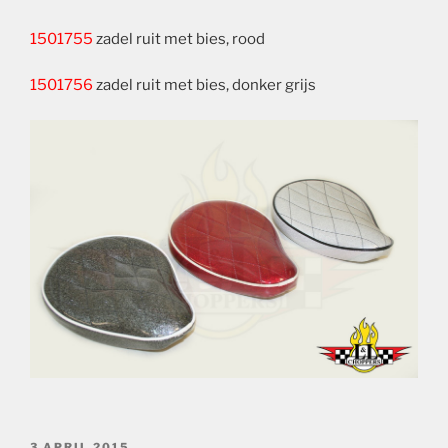
1501755
zadel ruit met bies, rood
1501756
zadel ruit met bies, donker grijs
GEPLAATST
3 APRIL 2015