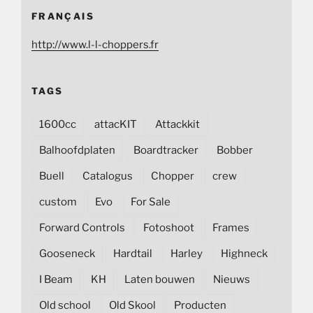
FRANÇAIS
http://www.l-l-choppers.fr
TAGS
1600cc
attacKIT
Attackkit
Balhoofdplaten
Boardtracker
Bobber
Buell
Catalogus
Chopper
crew
custom
Evo
For Sale
Forward Controls
Fotoshoot
Frames
Gooseneck
Hardtail
Harley
Highneck
I Beam
KH
Laten bouwen
Nieuws
Old school
Old Skool
Producten