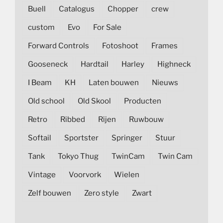
Buell
Catalogus
Chopper
crew
custom
Evo
For Sale
Forward Controls
Fotoshoot
Frames
Gooseneck
Hardtail
Harley
Highneck
I Beam
KH
Laten bouwen
Nieuws
Old school
Old Skool
Producten
Retro
Ribbed
Rijen
Ruwbouw
Softail
Sportster
Springer
Stuur
Tank
Tokyo Thug
TwinCam
Twin Cam
Vintage
Voorvork
Wielen
Zelf bouwen
Zero style
Zwart