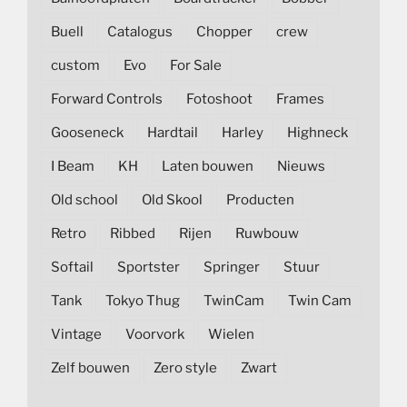
Buell
Catalogus
Chopper
crew
custom
Evo
For Sale
Forward Controls
Fotoshoot
Frames
Gooseneck
Hardtail
Harley
Highneck
I Beam
KH
Laten bouwen
Nieuws
Old school
Old Skool
Producten
Retro
Ribbed
Rijen
Ruwbouw
Softail
Sportster
Springer
Stuur
Tank
Tokyo Thug
TwinCam
Twin Cam
Vintage
Voorvork
Wielen
Zelf bouwen
Zero style
Zwart