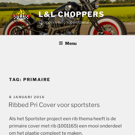
Ga
naar
L&L CHOPPERS
de
Choppers en chopperparts
inhoud
Menu
TAG:
PRIMAIRE
GEPLAATST
8 JANUARI 2016
OP
Ribbed Pri Cover voor sportsters
Als het Sportster project een rib thema heeft is de
primaire cover met rib (1001165) een mooi onderdeel
om het plaatje compleet te maken.