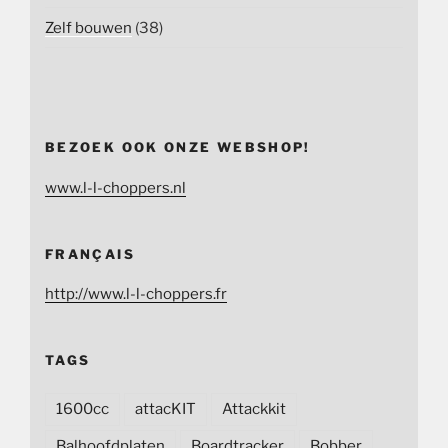
Zelf bouwen
(38)
BEZOEK OOK ONZE WEBSHOP!
www.l-l-choppers.nl
FRANÇAIS
http://www.l-l-choppers.fr
TAGS
1600cc
attacKIT
Attackkit
Balhoofdplaten
Boardtracker
Bobber