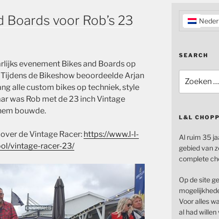
and Boards voor Rob’s 23
Neder
SEARCH
rlijks evenement Bikes and Boards op
Zoeken
. Tijdens de Bikeshow beoordeelde Arjan
naar:
g alle custom bikes op techniek, style
 jaar was Rob met de 23 inch Vintage
 hem bouwde.
L&L CHOP
 over de Vintage Racer:
https://www.l-l-
Al ruim 35 ja
ol/vintage-racer-23/
gebied van z
complete ch
Op de site g
mogelijkhede
Voor alles wat
al had wille