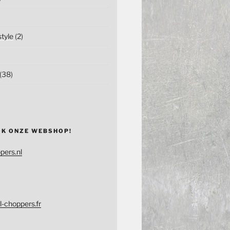
tyle
(2)
(38)
OK ONZE WEBSHOP!
pers.nl
l-choppers.fr