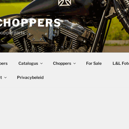
CHOPPERS
hopperparts
pers
Catalogus
Choppers
For Sale
L&L Foto
t
Privacybeleid