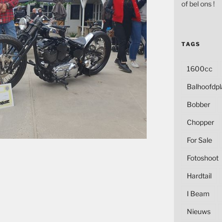
of bel ons !
TAGS
1600cc
Balhoofdpl
Bobber
Chopper
For Sale
Fotoshoot
Hardtail
I Beam
Nieuws