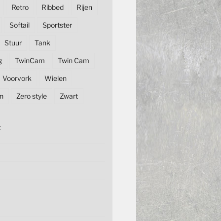
Retro
Ribbed
Rijen
Softail
Sportster
Stuur
Tank
g
TwinCam
Twin Cam
Voorvork
Wielen
n
Zero style
Zwart
E