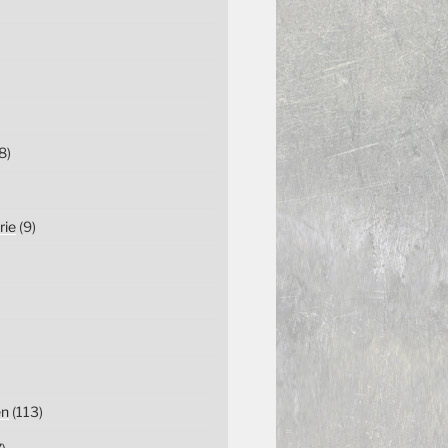
8)
rie
(9)
en
(113)