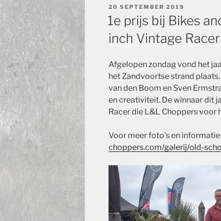
GEPLAATST
20 SEPTEMBER 2019
OP
1e prijs bij Bikes 
inch Vintage Racer
Afgelopen zondag vond het jaa
het Zandvoortse strand plaats
van den Boom en Sven Ermstran
en creativiteit. De winnaar dit
Racer die L&L Choppers voor
Voor meer foto’s en informatie
choppers.com/galerij/old-scho