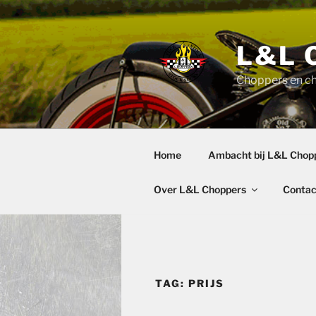
Ga
naar
de
L&L 
inhoud
Choppers en c
Home
Ambacht bij L&L Chop
Over L&L Choppers
Contac
TAG:
PRIJS