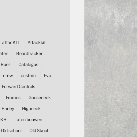
attacKIT
Attackkit
aten
Boardtracker
Buell
Catalogus
crew
custom
Evo
Forward Controls
Frames
Gooseneck
Harley
Highneck
KH
Laten bouwen
Old school
Old Skool