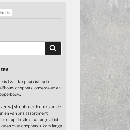
lands
Zoeken
PERS
ar is L&L de specialist op het
elfbouw choppers, onderdelen en
opperbouw.
even wij slechts een indruk van de
n en van ons assortiment.
 niet op de site staat en je altijd
n weten over choppers > kom langs