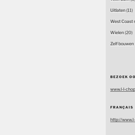
Uitlaten
(11)
West Coast s
Wielen
(20)
Zelf bouwen
BEZOEK O
www.l-l-chop
FRANÇAIS
http://www.l-