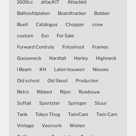
1600cc
attacKIT
Attackkit
Balhoofdplaten
Boardtracker
Bobber
Buell
Catalogus
Chopper
crew
custom
Evo
For Sale
Forward Controls
Fotoshoot
Frames
Gooseneck
Hardtail
Harley
Highneck
I Beam
KH
Laten bouwen
Nieuws
Old school
Old Skool
Producten
Retro
Ribbed
Rijen
Ruwbouw
Softail
Sportster
Springer
Stuur
Tank
Tokyo Thug
TwinCam
Twin Cam
Vintage
Voorvork
Wielen