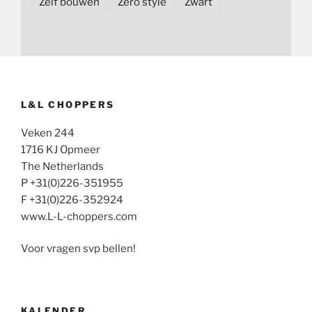
Zelf bouwen
Zero style
Zwart
L&L CHOPPERS
Veken 244
1716 KJ Opmeer
The Netherlands
P +31(0)226-351955
F +31(0)226-352924
www.L-L-choppers.com
Voor vragen svp bellen!
KALENDER