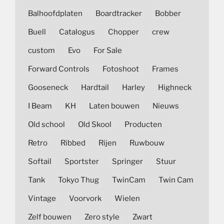
Balhoofdplaten
Boardtracker
Bobber
Buell
Catalogus
Chopper
crew
custom
Evo
For Sale
Forward Controls
Fotoshoot
Frames
Gooseneck
Hardtail
Harley
Highneck
I Beam
KH
Laten bouwen
Nieuws
Old school
Old Skool
Producten
Retro
Ribbed
Rijen
Ruwbouw
Softail
Sportster
Springer
Stuur
Tank
Tokyo Thug
TwinCam
Twin Cam
Vintage
Voorvork
Wielen
Zelf bouwen
Zero style
Zwart