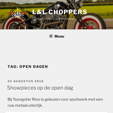
Ga
naar
L&L CHOPPERS
de
Choppers en chopperparts
inhoud
Menu
TAG:
OPEN DAGEN
GEPLAATST
24 AUGUSTUS 2018
OP
Showpieces op de open dag
Bij Youngster Rino is gekozen voor spuitwerk met een
ruw metaal uiterlijk.