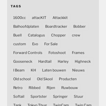
TAGS
1600cc
attacKIT
Attackkit
Balhoofdplaten
Boardtracker
Bobber
Buell
Catalogus
Chopper
crew
custom
Evo
For Sale
Forward Controls
Fotoshoot
Frames
Gooseneck
Hardtail
Harley
Highneck
I Beam
KH
Laten bouwen
Nieuws
Old school
Old Skool
Producten
Retro
Ribbed
Rijen
Ruwbouw
Softail
Sportster
Springer
Stuur
Tank
Tokyo Thug
TwinCam
Twin Cam