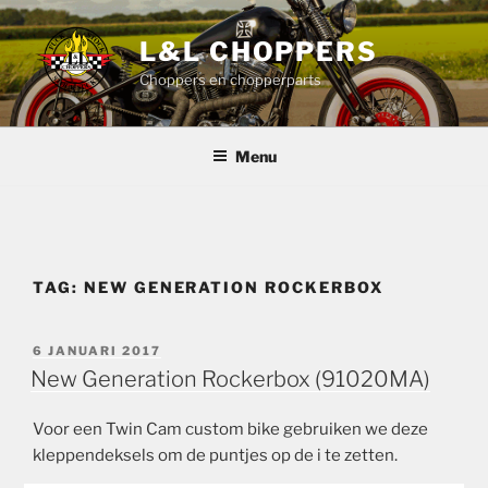
Ga
naar
L&L CHOPPERS
de
Choppers en chopperparts
inhoud
Menu
TAG:
NEW GENERATION ROCKERBOX
GEPLAATST
6 JANUARI 2017
OP
New Generation Rockerbox (91020MA)
Voor een Twin Cam custom bike gebruiken we deze
kleppendeksels om de puntjes op de i te zetten.