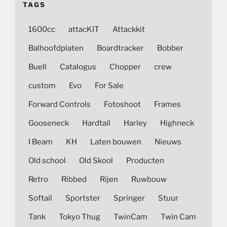
TAGS
1600cc
attacKIT
Attackkit
Balhoofdplaten
Boardtracker
Bobber
Buell
Catalogus
Chopper
crew
custom
Evo
For Sale
Forward Controls
Fotoshoot
Frames
Gooseneck
Hardtail
Harley
Highneck
I Beam
KH
Laten bouwen
Nieuws
Old school
Old Skool
Producten
Retro
Ribbed
Rijen
Ruwbouw
Softail
Sportster
Springer
Stuur
Tank
Tokyo Thug
TwinCam
Twin Cam