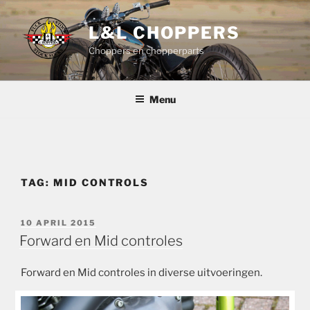
Ga
naar
L&L CHOPPERS
de
Choppers en chopperparts
inhoud
Menu
TAG:
MID CONTROLS
GEPLAATST
10 APRIL 2015
OP
Forward en Mid controles
Forward en Mid controles in diverse uitvoeringen.