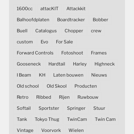
1600cc
attacKIT
Attackkit
Balhoofdplaten
Boardtracker
Bobber
Buell
Catalogus
Chopper
crew
custom
Evo
For Sale
Forward Controls
Fotoshoot
Frames
Gooseneck
Hardtail
Harley
Highneck
I Beam
KH
Laten bouwen
Nieuws
Old school
Old Skool
Producten
Retro
Ribbed
Rijen
Ruwbouw
Softail
Sportster
Springer
Stuur
Tank
Tokyo Thug
TwinCam
Twin Cam
Vintage
Voorvork
Wielen