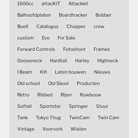
1600cc
attacKIT
Attackkit
Balhoofdplaten
Boardtracker
Bobber
Buell
Catalogus
Chopper
crew
custom
Evo
For Sale
Forward Controls
Fotoshoot
Frames
Gooseneck
Hardtail
Harley
Highneck
I Beam
KH
Laten bouwen
Nieuws
Old school
Old Skool
Producten
Retro
Ribbed
Rijen
Ruwbouw
Softail
Sportster
Springer
Stuur
Tank
Tokyo Thug
TwinCam
Twin Cam
Vintage
Voorvork
Wielen