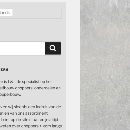
lands
Zoeken
PERS
ar is L&L de specialist op het
elfbouw choppers, onderdelen en
opperbouw.
even wij slechts een indruk van de
n en van ons assortiment.
 niet op de site staat en je altijd
n weten over choppers > kom langs