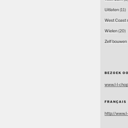
Uitlaten
(11)
West Coast s
Wielen
(20)
Zelf bouwen
BEZOEK O
www.l-l-chop
FRANÇAIS
http://www.l-