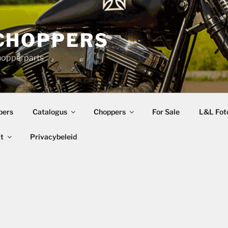
CHOPPERS
hopperparts
pers
Catalogus
Choppers
For Sale
L&L Foto
t
Privacybeleid