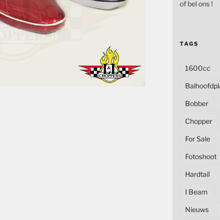
of bel ons !
TAGS
1600cc
Balhoofdpl
Bobber
Chopper
For Sale
Fotoshoot
Hardtail
I Beam
Nieuws