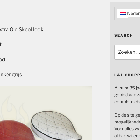
Neder
xtra Old Skool look
SEARCH
t
Zoeken
naar:
ood
onker grijs
L&L CHOP
Al ruim 35 ja
gebied van z
complete ch
Op de site g
mogelijkhede
Voor alles wat
al had wille