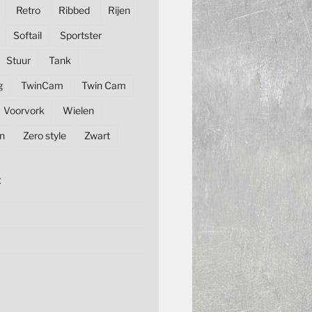
Retro
Ribbed
Rijen
Softail
Sportster
Stuur
Tank
g
TwinCam
Twin Cam
Voorvork
Wielen
n
Zero style
Zwart
E