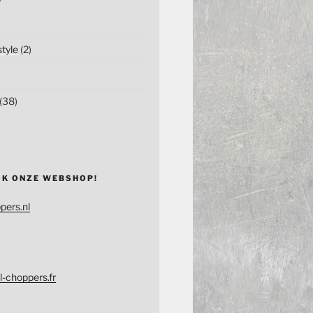
tyle
(2)
(38)
OK ONZE WEBSHOP!
pers.nl
l-choppers.fr