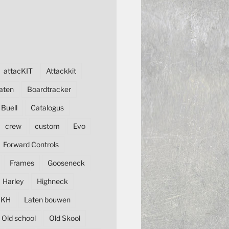
attacKIT
Attackkit
aten
Boardtracker
Buell
Catalogus
crew
custom
Evo
Forward Controls
Frames
Gooseneck
Harley
Highneck
KH
Laten bouwen
Old school
Old Skool