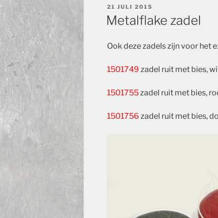
GEPLAATST
21 JULI 2015
OP
Metalflake zadel
Ook deze zadels zijn voor het e
1501749
zadel ruit met bies, wi
1501755
zadel ruit met bies, r
1501756
zadel ruit met bies, d