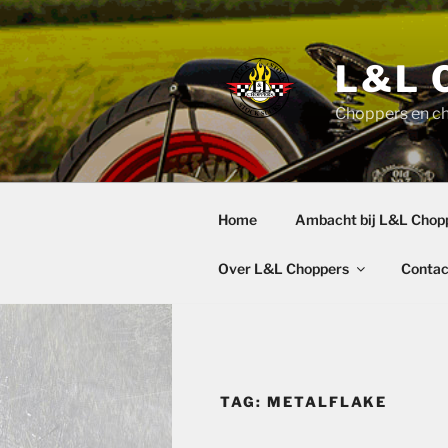
Ga
naar
de
L&L 
inhoud
Choppers en c
Home
Ambacht bij L&L Chop
Over L&L Choppers
Contac
TAG:
METALFLAKE