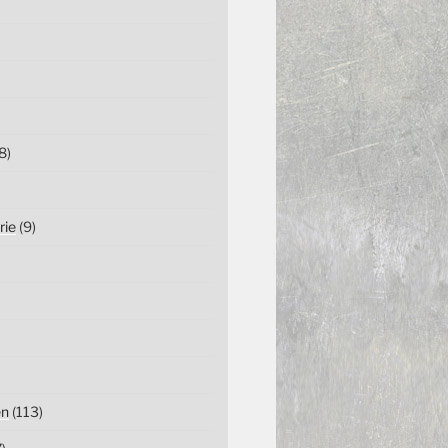
8)
rie
(9)
en
(113)