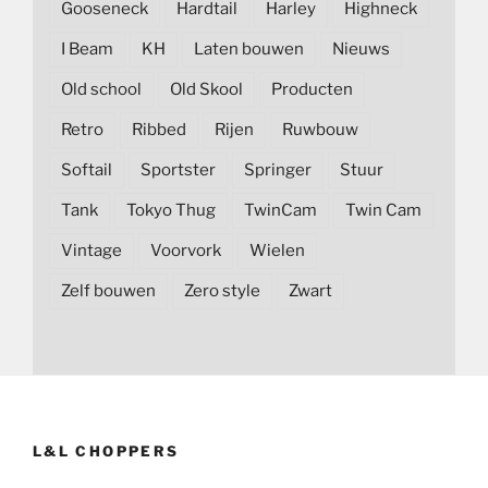
Gooseneck
Hardtail
Harley
Highneck
I Beam
KH
Laten bouwen
Nieuws
Old school
Old Skool
Producten
Retro
Ribbed
Rijen
Ruwbouw
Softail
Sportster
Springer
Stuur
Tank
Tokyo Thug
TwinCam
Twin Cam
Vintage
Voorvork
Wielen
Zelf bouwen
Zero style
Zwart
L&L CHOPPERS