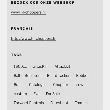
BEZOEK OOK ONZE WEBSHOP!
www.l-l-choppers.nl
FRANÇAIS
http://www.l-l-choppers.fr
TAGS
1600cc
attacKIT
Attackkit
Balhoofdplaten
Boardtracker
Bobber
Buell
Catalogus
Chopper
crew
custom
Evo
For Sale
Forward Controls
Fotoshoot
Frames