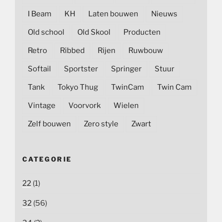
I Beam
KH
Laten bouwen
Nieuws
Old school
Old Skool
Producten
Retro
Ribbed
Rijen
Ruwbouw
Softail
Sportster
Springer
Stuur
Tank
Tokyo Thug
TwinCam
Twin Cam
Vintage
Voorvork
Wielen
Zelf bouwen
Zero style
Zwart
CATEGORIE
22
(1)
32
(56)