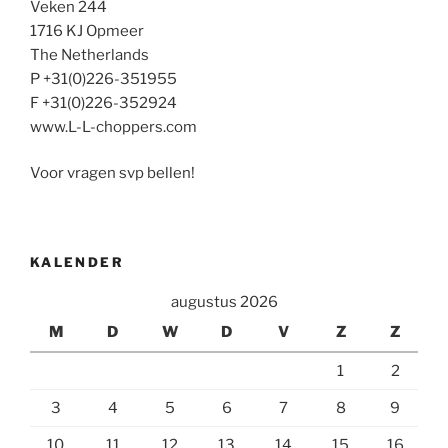
Veken 244
1716 KJ Opmeer
The Netherlands
P +31(0)226-351955
F +31(0)226-352924
www.L-L-choppers.com
Voor vragen svp bellen!
KALENDER
augustus 2026
M
D
W
D
V
Z
Z
1
2
3
4
5
6
7
8
9
10
11
12
13
14
15
16