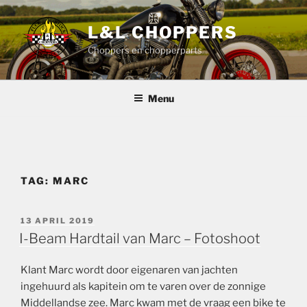
Ga
naar
L&L CHOPPERS
de
Choppers en chopperparts
inhoud
Menu
TAG:
MARC
GEPLAATST
13 APRIL 2019
OP
I-Beam Hardtail van Marc – Fotoshoot
Klant Marc wordt door eigenaren van jachten
ingehuurd als kapitein om te varen over de zonnige
Middellandse zee. Marc kwam met de vraag een bike te