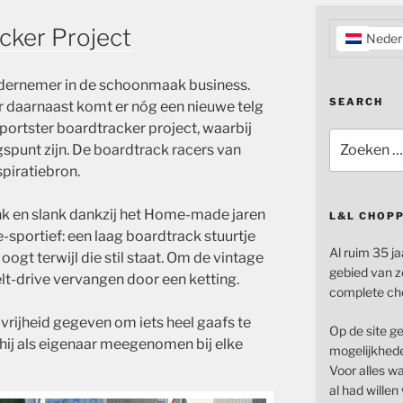
cker Project
Neder
ondernemer in de schoonmaak business.
SEARCH
r daarnaast komt er nóg een nieuwe telg
 Sportster boardtracker project, waarbij
Zoeken
gspunt zijn. De boardtrack racers van
naar:
spiratiebron.
nk en slank dankzij het Home-made jaren
L&L CHOP
e-sportief: een laag boardtrack stuurtje
Al ruim 35 ja
 oogt terwijl die stil staat. Om de vintage
gebied van z
elt-drive vervangen door een ketting.
complete ch
vrijheid gegeven om iets heel gaafs te
Op de site g
hij als eigenaar meegenomen bij elke
mogelijkhede
Voor alles wat
al had wille