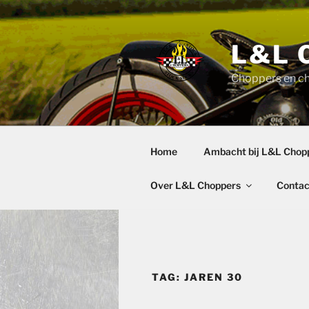
Ga
naar
de
L&L 
inhoud
Choppers en c
Home
Ambacht bij L&L Chop
Over L&L Choppers
Contac
TAG:
JAREN 30