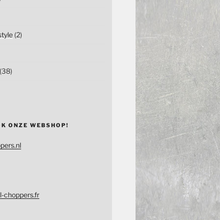
tyle
(2)
(38)
OK ONZE WEBSHOP!
pers.nl
l-choppers.fr