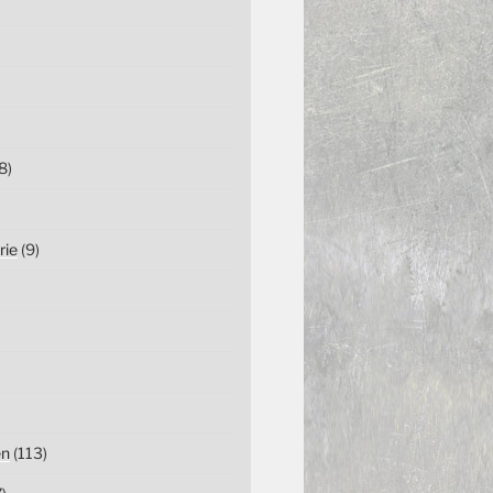
8)
rie
(9)
en
(113)