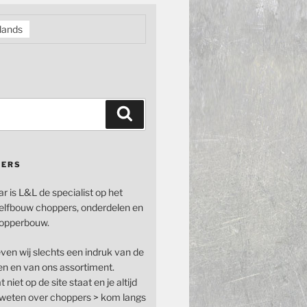
lands
Zoeken
PERS
ar is L&L de specialist op het
elfbouw choppers, onderdelen en
opperbouw.
even wij slechts een indruk van de
n en van ons assortiment.
 niet op de site staat en je altijd
n weten over choppers > kom langs