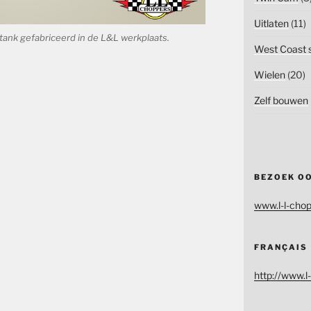
Uitlaten
(11)
tank gefabriceerd in de L&L werkplaats.
West Coast s
Wielen
(20)
Zelf bouwen
BEZOEK O
www.l-l-chop
FRANÇAIS
http://www.l-