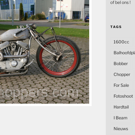
of bel ons !
TAGS
1600cc
Balhoofdpl
Bobber
Chopper
For Sale
Fotoshoot
Hardtail
I Beam
Nieuws