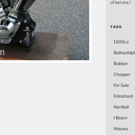
of bel ons !
TAGS
1600cc
Balhoofdpl
Bobber
Chopper
For Sale
Fotoshoot
Hardtail
I Beam
Nieuws