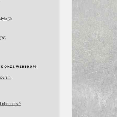
tyle
(2)
(38)
OK ONZE WEBSHOP!
pers.nl
l-choppers.fr