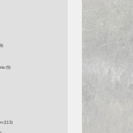
8)
rie
(9)
en
(113)