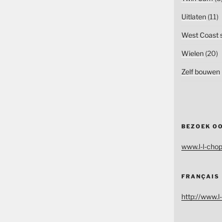
Uitlaten
(11)
West Coast s
Wielen
(20)
Zelf bouwen
BEZOEK O
www.l-l-chop
FRANÇAIS
http://www.l-