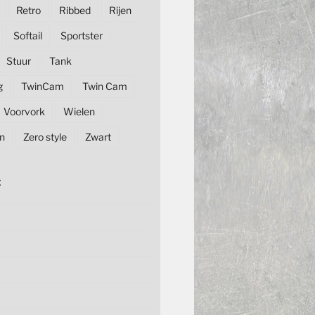
Retro
Ribbed
Rijen
Softail
Sportster
Stuur
Tank
g
TwinCam
Twin Cam
Voorvork
Wielen
n
Zero style
Zwart
E