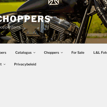
CHOPPERS
hopperparts
pers
Catalogus
Choppers
For Sale
L&L Foto
t
Privacybeleid