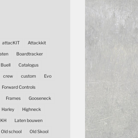
attacKIT
Attackkit
aten
Boardtracker
Buell
Catalogus
crew
custom
Evo
Forward Controls
Frames
Gooseneck
Harley
Highneck
KH
Laten bouwen
Old school
Old Skool