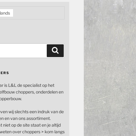
lands
Zoeken
PERS
ar is L&L de specialist op het
elfbouw choppers, onderdelen en
opperbouw.
even wij slechts een indruk van de
n en van ons assortiment.
 niet op de site staat en je altijd
n weten over choppers > kom langs