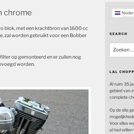
en chrome
Neder
o blok, met een krachtbron van 1600 cc
SEARCH
e, zal worden gebruikt voor een Bobber
Zoeken
naar:
filter op gemonteerd en er zullen nog
gevoegd worden.
L&L CHOP
Al ruim 35 ja
gebied van z
complete ch
Op de site g
mogelijkhede
Voor alles wat
al had wille