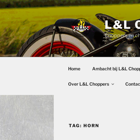
Ga
naar
de
L&L 
inhoud
Choppers en c
Home
Ambacht bij L&L Chop
Over L&L Choppers
Contac
TAG:
HORN