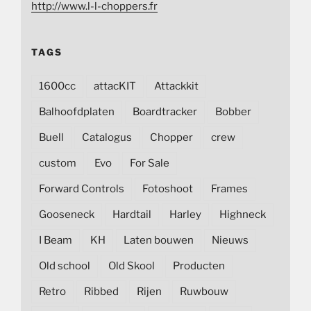
http://www.l-l-choppers.fr
TAGS
1600cc
attacKIT
Attackkit
Balhoofdplaten
Boardtracker
Bobber
Buell
Catalogus
Chopper
crew
custom
Evo
For Sale
Forward Controls
Fotoshoot
Frames
Gooseneck
Hardtail
Harley
Highneck
I Beam
KH
Laten bouwen
Nieuws
Old school
Old Skool
Producten
Retro
Ribbed
Rijen
Ruwbouw