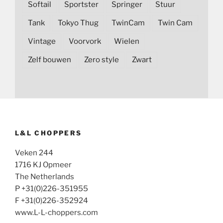
Softail
Sportster
Springer
Stuur
Tank
Tokyo Thug
TwinCam
Twin Cam
Vintage
Voorvork
Wielen
Zelf bouwen
Zero style
Zwart
L&L CHOPPERS
Veken 244
1716 KJ Opmeer
The Netherlands
P +31(0)226-351955
F +31(0)226-352924
www.L-L-choppers.com