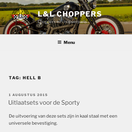
Ga
naar
L&L CHOPPERS
de
Choppers en chopperparts
inhoud
Menu
TAG:
HELL B
GEPLAATST
1 AUGUSTUS 2015
OP
Uitlaatsets voor de Sporty
De uitvoering van deze sets zijn in kaal staal met een
universele bevestiging.