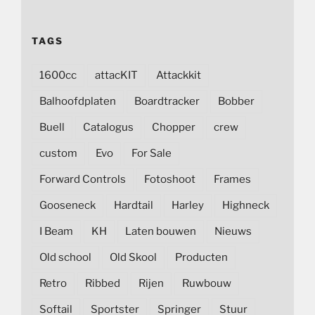
TAGS
1600cc
attacKIT
Attackkit
Balhoofdplaten
Boardtracker
Bobber
Buell
Catalogus
Chopper
crew
custom
Evo
For Sale
Forward Controls
Fotoshoot
Frames
Gooseneck
Hardtail
Harley
Highneck
I Beam
KH
Laten bouwen
Nieuws
Old school
Old Skool
Producten
Retro
Ribbed
Rijen
Ruwbouw
Softail
Sportster
Springer
Stuur