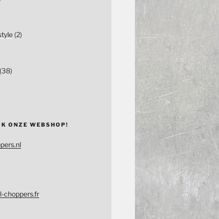
tyle
(2)
(38)
OK ONZE WEBSHOP!
pers.nl
l-choppers.fr