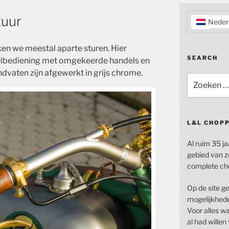
tuur
Neder
en we meestal aparte sturen. Hier
SEARCH
lbediening met omgekeerde handels en
dvaten zijn afgewerkt in grijs chrome.
Zoeken
naar:
L&L CHOP
Al ruim 35 ja
gebied van z
complete ch
Op de site g
mogelijkhede
Voor alles wat
al had wille