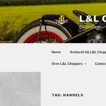
Ga
naar
de
L&L 
inhoud
Choppers en c
Home
Ambacht bij L&L Chop
Over L&L Choppers
Contac
TAG:
HANDELS