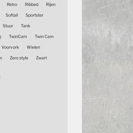
Retro
Ribbed
Rijen
Softail
Sportster
Stuur
Tank
g
TwinCam
Twin Cam
Voorvork
Wielen
n
Zero style
Zwart
E