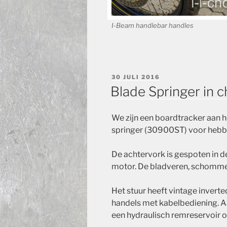
I-Beam handlebar handles
GEPLAATST
30 JULI 2016
OP
Blade Springer in 
We zijn een boardtracker aan 
springer
(30900ST)
voor hebb
De achtervork is gespoten in d
motor. De bladveren, schommel
Het stuur heeft vintage
inverte
handels met kabelbediening. A
een hydraulisch remreservoir 