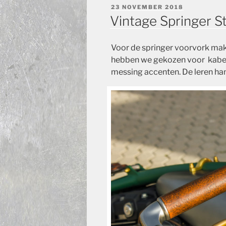
GEPLAATST
23 NOVEMBER 2018
OP
Vintage Springer S
Voor de springer voorvork mak
hebben we gekozen voor kabe
messing accenten. De leren han