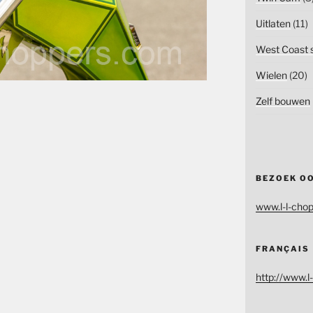
Uitlaten
(11)
West Coast s
Wielen
(20)
Zelf bouwen
BEZOEK O
www.l-l-chop
FRANÇAIS
http://www.l-