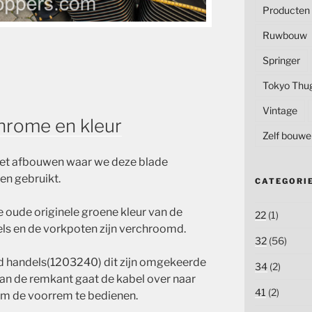
Producten
Ruwbouw
Springer
Tokyo Thu
Vintage
chrome en kleur
Zelf bouwe
het afbouwen waar we deze blade
en gebruikt.
CATEGORI
e oude originele groene kleur van de
22
(1)
s en de vorkpoten zijn verchroomd.
32
(56)
d
handels(
1203240
) dit zijn omgekeerde
34
(2)
an de remkant gaat de kabel over naar
41
(2)
om de voorrem te bedienen.