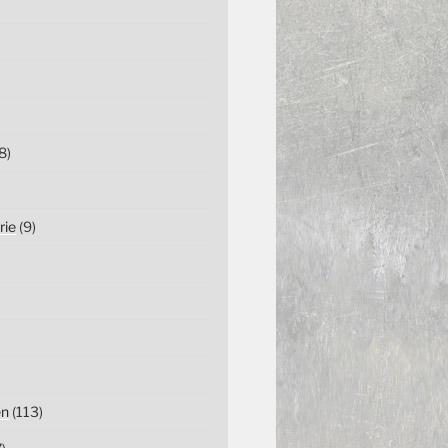
8)
rie
(9)
en
(113)