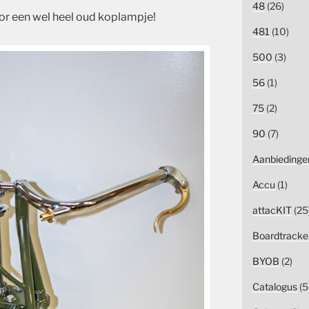
48
(26)
r een wel heel oud koplampje!
481
(10)
500
(3)
56
(1)
75
(2)
90
(7)
Aanbiedinge
Accu
(1)
attacKIT
(25
Boardtracke
BYOB
(2)
Catalogus
(5