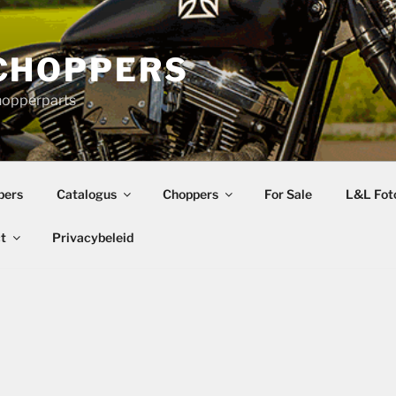
CHOPPERS
hopperparts
pers
Catalogus
Choppers
For Sale
L&L Foto
t
Privacybeleid