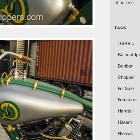
of bel ons !
TAGS
1600cc
Balhoofdpl
Bobber
Chopper
For Sale
Fotoshoot
Hardtail
I Beam
Nieuws