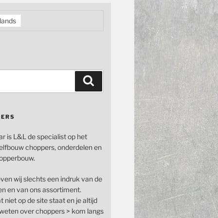
lands
Zoeken
PERS
ar is L&L de specialist op het
elfbouw choppers, onderdelen en
opperbouw.
even wij slechts een indruk van de
n en van ons assortiment.
 niet op de site staat en je altijd
n weten over choppers > kom langs