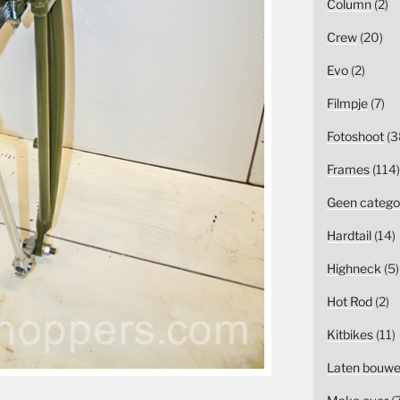
Column
(2)
Crew
(20)
Evo
(2)
Filmpje
(7)
Fotoshoot
(3
Frames
(114)
Geen catego
Hardtail
(14)
Highneck
(5)
Hot Rod
(2)
Kitbikes
(11)
Laten bouw