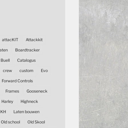
attacKIT
Attackkit
aten
Boardtracker
Buell
Catalogus
crew
custom
Evo
Forward Controls
Frames
Gooseneck
Harley
Highneck
KH
Laten bouwen
Old school
Old Skool