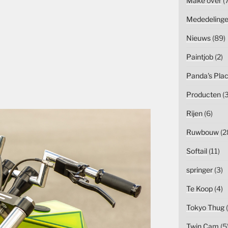
Make over
(7
Mededeling
Nieuws
(89)
Paintjob
(2)
Panda's Pla
Producten
(3
Rijen
(6)
Ruwbouw
(2
Softail
(11)
springer
(3)
Te Koop
(4)
Tokyo Thug
(
Twin Cam
(5