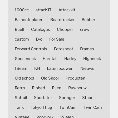
1600cc
attacKIT
Attackkit
Balhoofdplaten
Boardtracker
Bobber
Buell
Catalogus
Chopper
crew
custom
Evo
For Sale
Forward Controls
Fotoshoot
Frames
Gooseneck
Hardtail
Harley
Highneck
I Beam
KH
Laten bouwen
Nieuws
Old school
Old Skool
Producten
Retro
Ribbed
Rijen
Ruwbouw
Softail
Sportster
Springer
Stuur
Tank
Tokyo Thug
TwinCam
Twin Cam
Vintage
Voorvork
Wielen