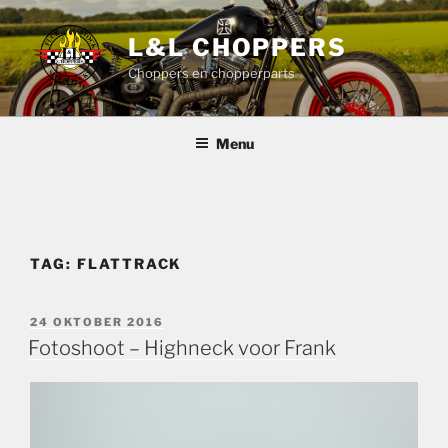
Ga
naar
L&L CHOPPERS
de
Choppers en chopperparts
inhoud
Menu
TAG:
FLATTRACK
GEPLAATST
24 OKTOBER 2016
OP
Fotoshoot – Highneck voor Frank