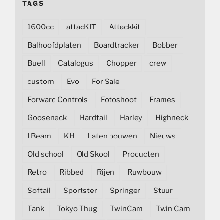
TAGS
1600cc
attacKIT
Attackkit
Balhoofdplaten
Boardtracker
Bobber
Buell
Catalogus
Chopper
crew
custom
Evo
For Sale
Forward Controls
Fotoshoot
Frames
Gooseneck
Hardtail
Harley
Highneck
I Beam
KH
Laten bouwen
Nieuws
Old school
Old Skool
Producten
Retro
Ribbed
Rijen
Ruwbouw
Softail
Sportster
Springer
Stuur
Tank
Tokyo Thug
TwinCam
Twin Cam