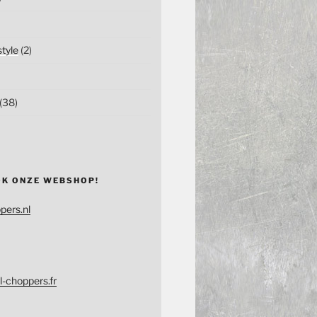
tyle
(2)
(38)
OK ONZE WEBSHOP!
pers.nl
l-choppers.fr