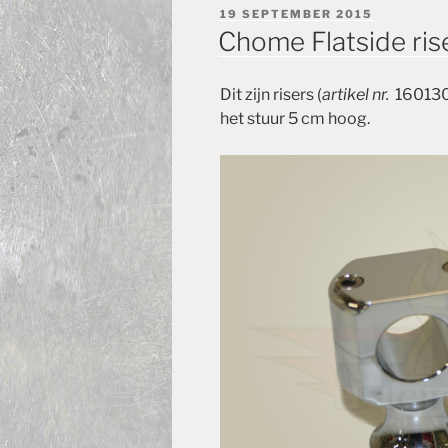
GEPLAATST
19 SEPTEMBER 2015
OP
Chome Flatside ris
Dit zijn risers (
artikel nr.
16013
het stuur 5 cm hoog.