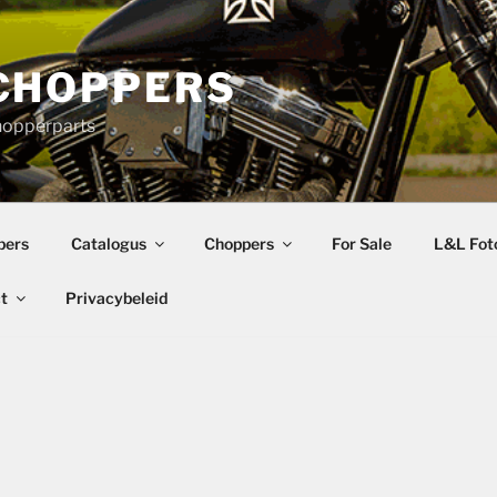
CHOPPERS
hopperparts
pers
Catalogus
Choppers
For Sale
L&L Foto
t
Privacybeleid