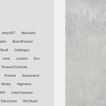
attacKIT
Attackkit
aten
Boardtracker
Buell
Catalogus
crew
custom
Evo
Forward Controls
Frames
Gooseneck
Harley
Highneck
KH
Laten bouwen
Old school
Old Skool