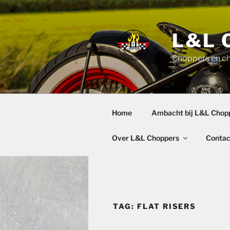
Ga
naar
de
L&L 
inhoud
Choppers en c
Home
Ambacht bij L&L Chop
Over L&L Choppers
Contac
TAG:
FLAT RISERS