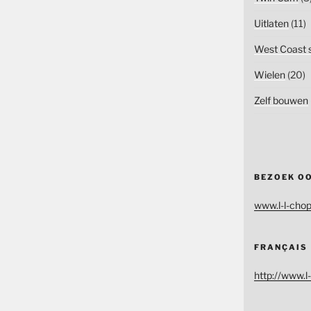
Uitlaten
(11)
West Coast s
Wielen
(20)
Zelf bouwen
BEZOEK O
www.l-l-chop
FRANÇAIS
http://www.l-