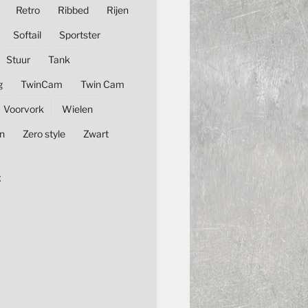
Retro
Ribbed
Rijen
Softail
Sportster
Stuur
Tank
g
TwinCam
Twin Cam
Voorvork
Wielen
n
Zero style
Zwart
E