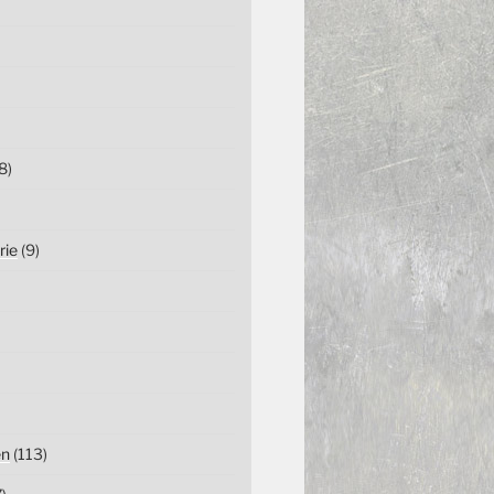
8)
rie
(9)
en
(113)