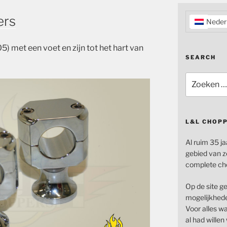
ers
Neder
05
) met een voet en zijn tot het hart van
SEARCH
Zoeken
naar:
L&L CHOP
Al ruim 35 ja
gebied van z
complete ch
Op de site g
mogelijkhede
Voor alles wat
al had wille