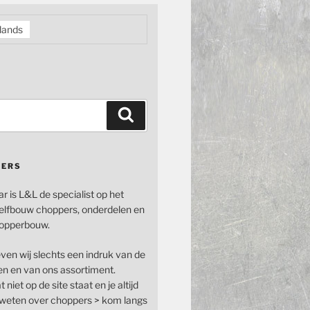
lands
Zoeken
PERS
ar is L&L de specialist op het
elfbouw choppers, onderdelen en
opperbouw.
even wij slechts een indruk van de
n en van ons assortiment.
 niet op de site staat en je altijd
n weten over choppers > kom langs