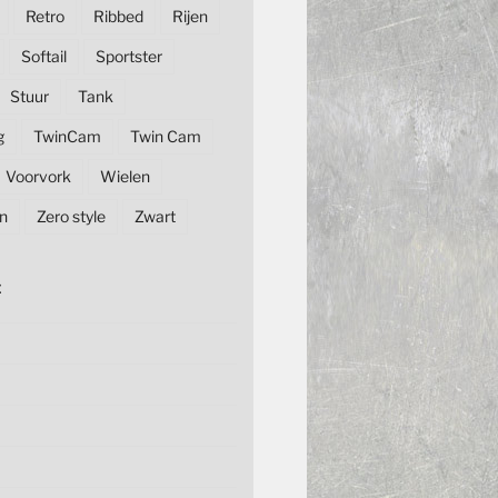
Retro
Ribbed
Rijen
Softail
Sportster
Stuur
Tank
g
TwinCam
Twin Cam
Voorvork
Wielen
n
Zero style
Zwart
E