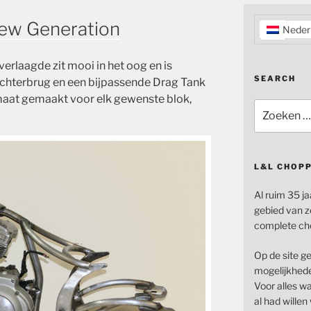
New Generation
Neder
verlaagde zit mooi in het oog en is
SEARCH
hterbrug en een bijpassende Drag Tank
aat gemaakt voor elk gewenste blok,
Zoeken
naar:
L&L CHOP
Al ruim 35 ja
gebied van z
complete ch
Op de site g
mogelijkhede
Voor alles wat
al had wille