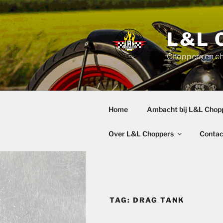
Ga
naar
de
L&L 
inhoud
Choppers en c
Home
Ambacht bij L&L Chop
Over L&L Choppers
Contac
TAG:
DRAG TANK