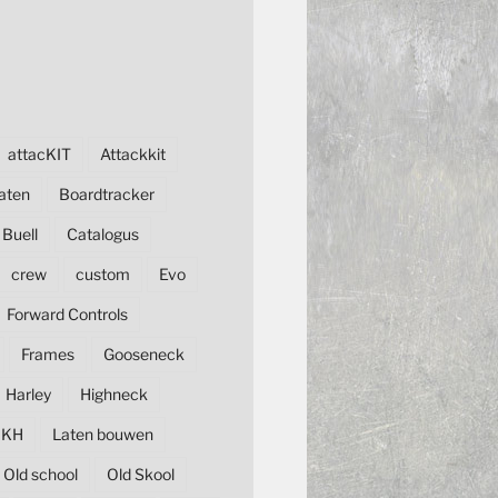
attacKIT
Attackkit
aten
Boardtracker
Buell
Catalogus
crew
custom
Evo
Forward Controls
Frames
Gooseneck
Harley
Highneck
KH
Laten bouwen
Old school
Old Skool