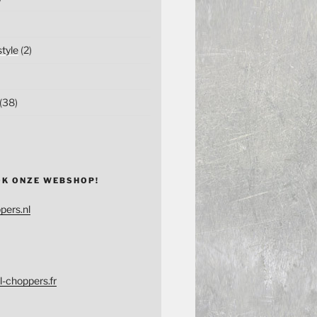
tyle
(2)
(38)
OK ONZE WEBSHOP!
pers.nl
l-choppers.fr