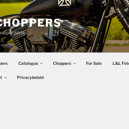
CHOPPERS
hopperparts
pers
Catalogus
Choppers
For Sale
L&L Foto
t
Privacybeleid