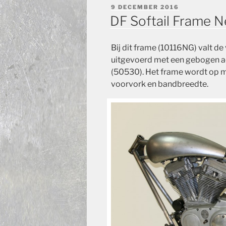
GEPLAATST
9 DECEMBER 2016
OP
DF Softail Frame 
Bij dit frame (10116NG) valt de 
uitgevoerd met een
gebogen ac
(50530).
Het frame wordt op m
voorvork en bandbreedte.