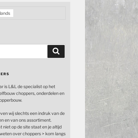
lands
Zoeken
PERS
ar is L&L de specialist op het
elfbouw choppers, onderdelen en
opperbouw.
even wij slechts een indruk van de
n en van ons assortiment.
 niet op de site staat en je altijd
n weten over choppers > kom langs