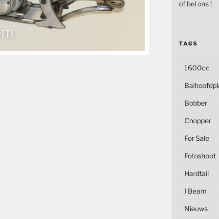
of bel ons !
TAGS
1600cc
Balhoofdpl
Bobber
Chopper
For Sale
Fotoshoot
Hardtail
I Beam
Nieuws