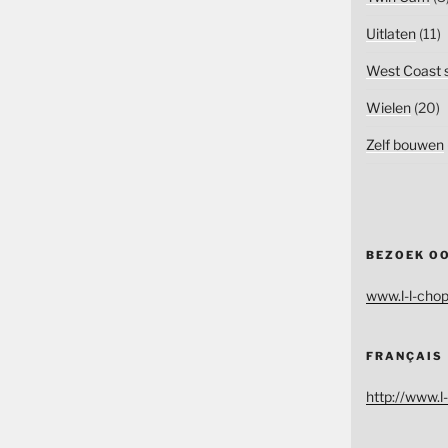
Uitlaten
(11)
West Coast s
Wielen
(20)
Zelf bouwen
BEZOEK O
www.l-l-chop
FRANÇAIS
http://www.l-