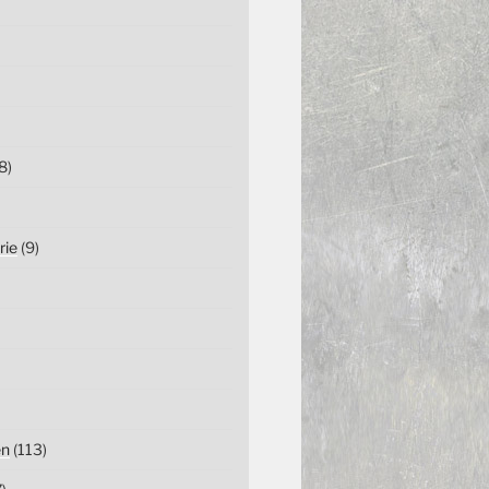
8)
rie
(9)
en
(113)