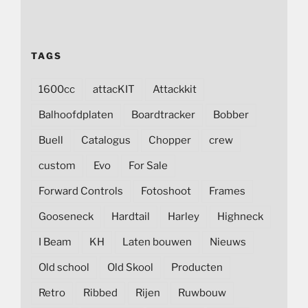
TAGS
1600cc
attacKIT
Attackkit
Balhoofdplaten
Boardtracker
Bobber
Buell
Catalogus
Chopper
crew
custom
Evo
For Sale
Forward Controls
Fotoshoot
Frames
Gooseneck
Hardtail
Harley
Highneck
I Beam
KH
Laten bouwen
Nieuws
Old school
Old Skool
Producten
Retro
Ribbed
Rijen
Ruwbouw