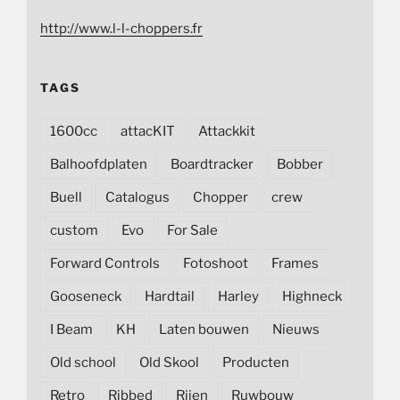
http://www.l-l-choppers.fr
TAGS
1600cc
attacKIT
Attackkit
Balhoofdplaten
Boardtracker
Bobber
Buell
Catalogus
Chopper
crew
custom
Evo
For Sale
Forward Controls
Fotoshoot
Frames
Gooseneck
Hardtail
Harley
Highneck
I Beam
KH
Laten bouwen
Nieuws
Old school
Old Skool
Producten
Retro
Ribbed
Rijen
Ruwbouw