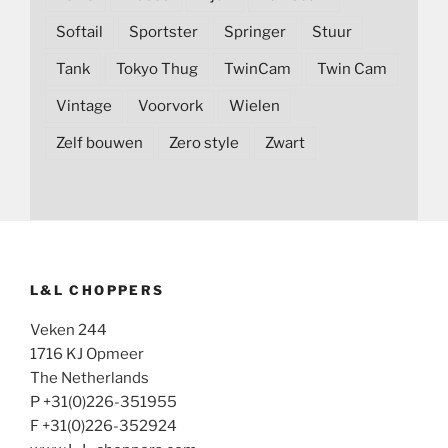
Softail
Sportster
Springer
Stuur
Tank
Tokyo Thug
TwinCam
Twin Cam
Vintage
Voorvork
Wielen
Zelf bouwen
Zero style
Zwart
L&L CHOPPERS
Veken 244
1716 KJ Opmeer
The Netherlands
P +31(0)226-351955
F +31(0)226-352924