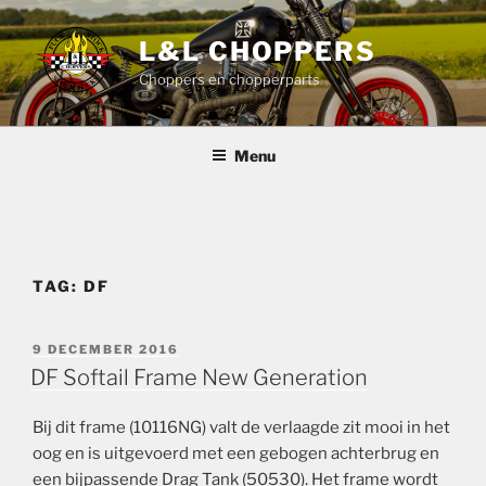
Ga
naar
L&L CHOPPERS
de
Choppers en chopperparts
inhoud
Menu
TAG:
DF
GEPLAATST
9 DECEMBER 2016
OP
DF Softail Frame New Generation
Bij dit frame (10116NG) valt de verlaagde zit mooi in het
oog en is uitgevoerd met een
gebogen achterbrug en
een bijpassende Drag Tank (50530).
Het frame wordt