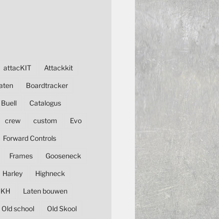
attacKIT
Attackkit
aten
Boardtracker
Buell
Catalogus
crew
custom
Evo
Forward Controls
Frames
Gooseneck
Harley
Highneck
KH
Laten bouwen
Old school
Old Skool