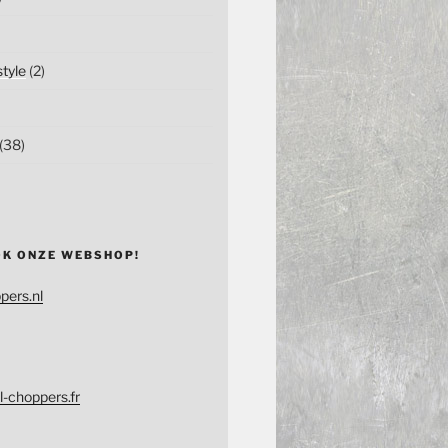
tyle
(2)
(38)
OK ONZE WEBSHOP!
pers.nl
l-choppers.fr