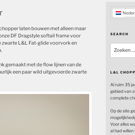
r
Neder
e chopper laten bouwen met alleen maar
SEARCH
 onze DF Dragstyle softail frame voor
 zwarte L&L Fat-glide voorvork en
Zoeken
.
naar:
k gemaakt met de flow lijnen van de
uurlijk een paar wild uitgevoerde zwarte
L&L CHOP
Al ruim 35 ja
gebied van z
complete ch
Op de site g
mogelijkhede
Voor alles wat
al had wille