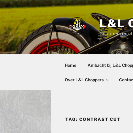
Ga
naar
de
L&L 
inhoud
Choppers en c
Home
Ambacht bij L&L Chop
Over L&L Choppers
Contac
TAG:
CONTRAST CUT