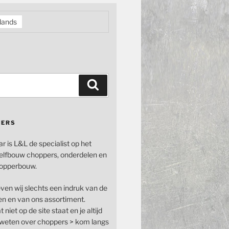
lands
Zoeken
PERS
ar is L&L de specialist op het
elfbouw choppers, onderdelen en
opperbouw.
even wij slechts een indruk van de
n en van ons assortiment.
 niet op de site staat en je altijd
n weten over choppers > kom langs