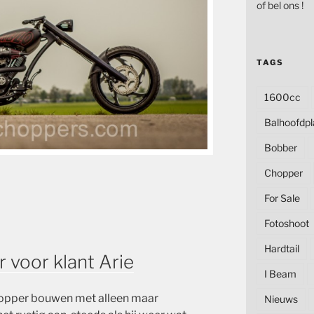
of bel ons !
TAGS
1600cc
Balhoofdpl
Bobber
Chopper
For Sale
Fotoshoot
Hardtail
voor klant Arie
I Beam
chopper bouwen met alleen maar
Nieuws