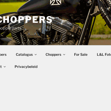
CHOPPERS
hopperparts
pers
Catalogus
Choppers
For Sale
L&L Foto
t
Privacybeleid