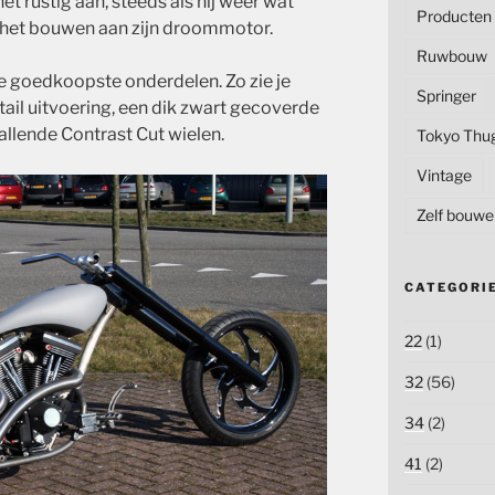
t rustig aan, steeds als hij weer wat
Producten
t het bouwen aan zijn droommotor.
Ruwbouw
de goedkoopste onderdelen. Zo zie je
Springer
tail uitvoering, een dik zwart gecoverde
llende Contrast Cut wielen.
Tokyo Thu
Vintage
Zelf bouwe
CATEGORI
22
(1)
32
(56)
34
(2)
41
(2)