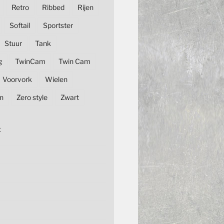
Retro
Ribbed
Rijen
Softail
Sportster
Stuur
Tank
g
TwinCam
Twin Cam
Voorvork
Wielen
n
Zero style
Zwart
E