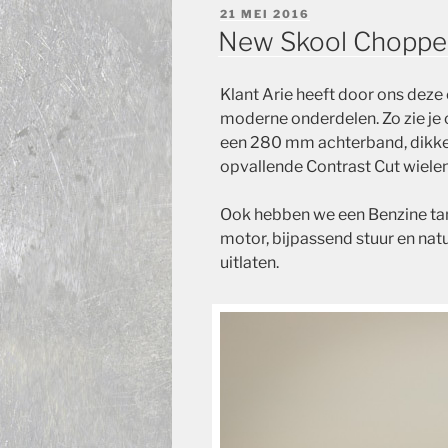
GEPLAATST
21 MEI 2016
OP
New Skool Choppe
Klant Arie heeft door ons dez
moderne onderdelen.
Zo zie je
een 280 mm achterband, dikke
opvallende Contrast Cut wielen
Ook hebben we een Benzine tan
motor, bijpassend stuur en nat
uitlaten.