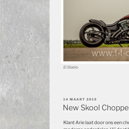
El Diablo
GEPLAATST
14 MAART 2015
OP
New Skool Chopper 
Klant Arie laat door ons een 