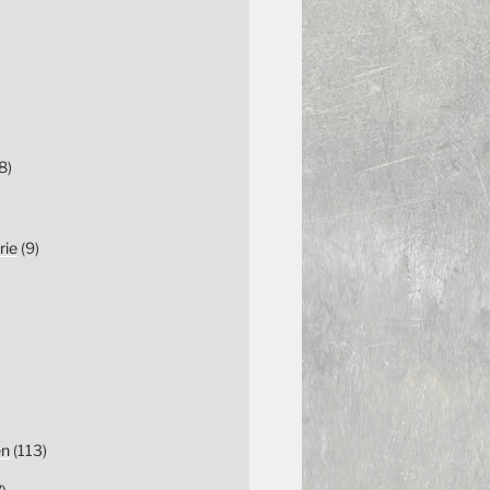
8)
rie
(9)
en
(113)