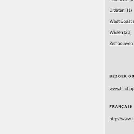
Uitlaten
(11)
West Coast s
Wielen
(20)
Zelf bouwen
BEZOEK O
www.l-l-chop
FRANÇAIS
http://www.l-