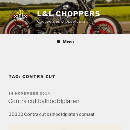
Ga
naar
L&L CHOPPERS
de
Choppers en chopperparts
inhoud
Menu
TAG:
CONTRA CUT
GEPLAATST
14 NOVEMBER 2014
OP
Contra cut balhoofdplaten
30800 Contra cut balhoofdplaten opmaat