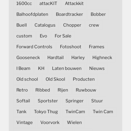
1600cc
attacKIT
Attackkit
Balhoofdplaten
Boardtracker
Bobber
Buell
Catalogus
Chopper
crew
custom
Evo
For Sale
Forward Controls
Fotoshoot
Frames
Gooseneck
Hardtail
Harley
Highneck
I Beam
KH
Laten bouwen
Nieuws
Old school
Old Skool
Producten
Retro
Ribbed
Rijen
Ruwbouw
Softail
Sportster
Springer
Stuur
Tank
Tokyo Thug
TwinCam
Twin Cam
Vintage
Voorvork
Wielen