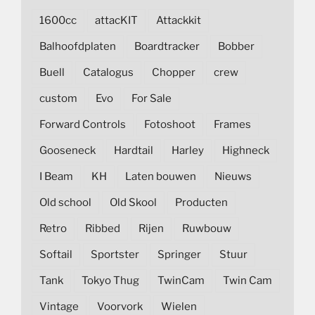
1600cc
attacKIT
Attackkit
Balhoofdplaten
Boardtracker
Bobber
Buell
Catalogus
Chopper
crew
custom
Evo
For Sale
Forward Controls
Fotoshoot
Frames
Gooseneck
Hardtail
Harley
Highneck
I Beam
KH
Laten bouwen
Nieuws
Old school
Old Skool
Producten
Retro
Ribbed
Rijen
Ruwbouw
Softail
Sportster
Springer
Stuur
Tank
Tokyo Thug
TwinCam
Twin Cam
Vintage
Voorvork
Wielen