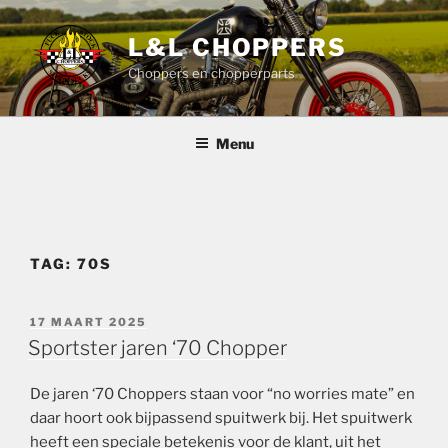
Ga
naar
L&L CHOPPERS
de
Choppers en chopperparts
inhoud
Menu
TAG:
70S
GEPLAATST
17 MAART 2025
OP
Sportster jaren ‘70 Chopper
De jaren ‘70 Choppers staan voor “no worries mate” en
daar hoort ook bijpassend spuitwerk bij. Het spuitwerk
heeft een speciale betekenis voor de klant, uit het