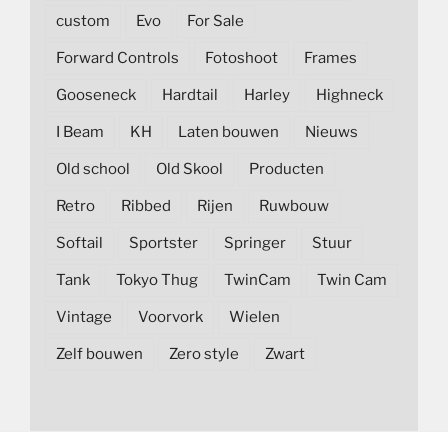
custom
Evo
For Sale
Forward Controls
Fotoshoot
Frames
Gooseneck
Hardtail
Harley
Highneck
I Beam
KH
Laten bouwen
Nieuws
Old school
Old Skool
Producten
Retro
Ribbed
Rijen
Ruwbouw
Softail
Sportster
Springer
Stuur
Tank
Tokyo Thug
TwinCam
Twin Cam
Vintage
Voorvork
Wielen
Zelf bouwen
Zero style
Zwart