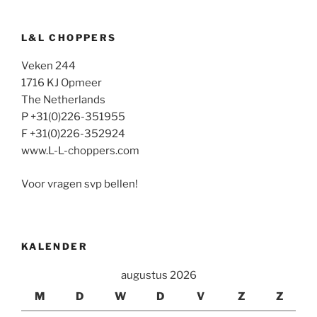
L&L CHOPPERS
Veken 244
1716 KJ Opmeer
The Netherlands
P +31(0)226-351955
F +31(0)226-352924
www.L-L-choppers.com
Voor vragen svp bellen!
KALENDER
augustus 2026
M
D
W
D
V
Z
Z