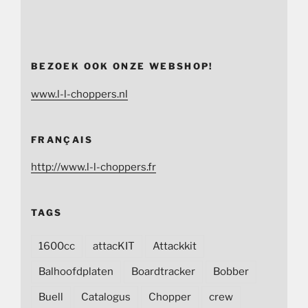
BEZOEK OOK ONZE WEBSHOP!
www.l-l-choppers.nl
FRANÇAIS
http://www.l-l-choppers.fr
TAGS
1600cc
attacKIT
Attackkit
Balhoofdplaten
Boardtracker
Bobber
Buell
Catalogus
Chopper
crew