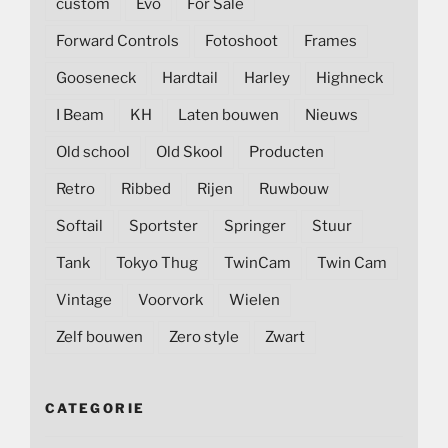
custom
Evo
For Sale
Forward Controls
Fotoshoot
Frames
Gooseneck
Hardtail
Harley
Highneck
I Beam
KH
Laten bouwen
Nieuws
Old school
Old Skool
Producten
Retro
Ribbed
Rijen
Ruwbouw
Softail
Sportster
Springer
Stuur
Tank
Tokyo Thug
TwinCam
Twin Cam
Vintage
Voorvork
Wielen
Zelf bouwen
Zero style
Zwart
CATEGORIE