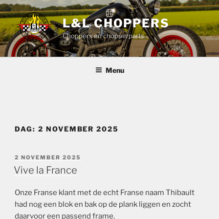
Ga
naar
L&L CHOPPERS
de
Choppers en chopperparts
inhoud
Menu
DAG:
2 NOVEMBER 2025
GEPLAATST
2 NOVEMBER 2025
OP
Vive la France
Onze Franse klant met de echt Franse naam Thibault
had nog een blok en bak op de plank liggen en zocht
daarvoor een passend frame.