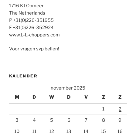
1716 KJ Opmeer
The Netherlands
P +31(0)226-351955
F +31(0)226-352924
www.L-L-choppers.com
Voor vragen svp bellen!
KALENDER
november 2025
M
D
W
D
V
Z
Z
1
2
3
4
5
6
7
8
9
10
11
12
13
14
15
16