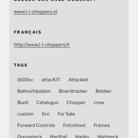
www.l-l-choppers.nl
FRANÇAIS
http://www.l-l-choppers.fr
TAGS
1600cc
attacKIT
Attackkit
Balhoofdplaten
Boardtracker
Bobber
Buell
Catalogus
Chopper
crew
custom
Evo
For Sale
Forward Controls
Fotoshoot
Frames
Gooseneck
Hardtail
Harley
Highneck