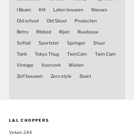
I Beam
KH
Laten bouwen
Nieuws
Old school
Old Skool
Producten
Retro
Ribbed
Rijen
Ruwbouw
Softail
Sportster
Springer
Stuur
Tank
Tokyo Thug
TwinCam
Twin Cam
Vintage
Voorvork
Wielen
Zelf bouwen
Zero style
Zwart
L&L CHOPPERS
Veken 244