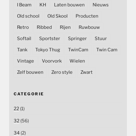
I Beam
KH
Laten bouwen
Nieuws
Old school
Old Skool
Producten
Retro
Ribbed
Rijen
Ruwbouw
Softail
Sportster
Springer
Stuur
Tank
Tokyo Thug
TwinCam
Twin Cam
Vintage
Voorvork
Wielen
Zelf bouwen
Zero style
Zwart
CATEGORIE
22
(1)
32
(56)
34
(2)