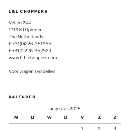
L&L CHOPPERS
Veken 244
1716 KJ Opmeer
The Netherlands
P +31(0)226-351955
F +31(0)226-352924
www.L-L-choppers.com
Voor vragen svp bellen!
KALENDER
augustus 2025
M
D
W
D
V
Z
Z
1
2
3