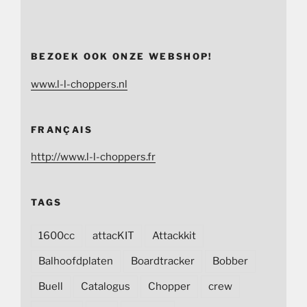
BEZOEK OOK ONZE WEBSHOP!
www.l-l-choppers.nl
FRANÇAIS
http://www.l-l-choppers.fr
TAGS
1600cc
attacKIT
Attackkit
Balhoofdplaten
Boardtracker
Bobber
Buell
Catalogus
Chopper
crew