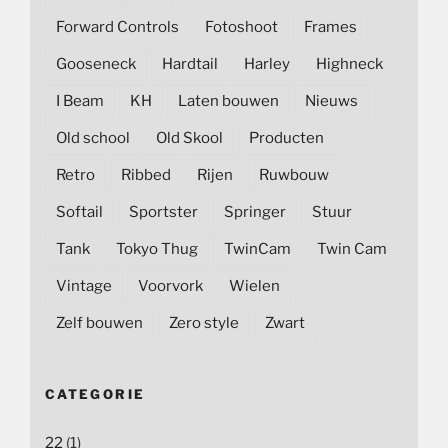
Forward Controls
Fotoshoot
Frames
Gooseneck
Hardtail
Harley
Highneck
I Beam
KH
Laten bouwen
Nieuws
Old school
Old Skool
Producten
Retro
Ribbed
Rijen
Ruwbouw
Softail
Sportster
Springer
Stuur
Tank
Tokyo Thug
TwinCam
Twin Cam
Vintage
Voorvork
Wielen
Zelf bouwen
Zero style
Zwart
CATEGORIE
22
(1)