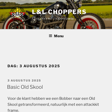
Ga
naar
L&L CHOPPERS
de
Choppers en chopperparts
inhoud
Menu
DAG:
3 AUGUSTUS 2025
GEPLAATST
3 AUGUSTUS 2025
OP
Basic Old Skool
Voor de klant hebben we een Bobber naar een Old
Skool getransformeerd, natuurlijk met een attackkit
frame.