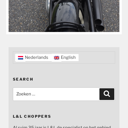
Nederlands
English
SEARCH
Zoeken
Zoeken
naar:
L&L CHOPPERS
Al ruim 35 jaar is L&L de specialist op het gebied