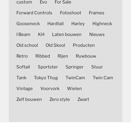
custom
Evo
For Sale
Forward Controls
Fotoshoot
Frames
Gooseneck
Hardtail
Harley
Highneck
I Beam
KH
Laten bouwen
Nieuws
Old school
Old Skool
Producten
Retro
Ribbed
Rijen
Ruwbouw
Softail
Sportster
Springer
Stuur
Tank
Tokyo Thug
TwinCam
Twin Cam
Vintage
Voorvork
Wielen
Zelf bouwen
Zero style
Zwart