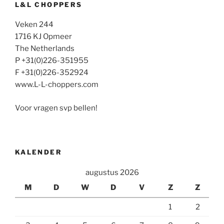
L&L CHOPPERS
Veken 244
1716 KJ Opmeer
The Netherlands
P +31(0)226-351955
F +31(0)226-352924
www.L-L-choppers.com
Voor vragen svp bellen!
KALENDER
augustus 2026
M
D
W
D
V
Z
Z
1
2