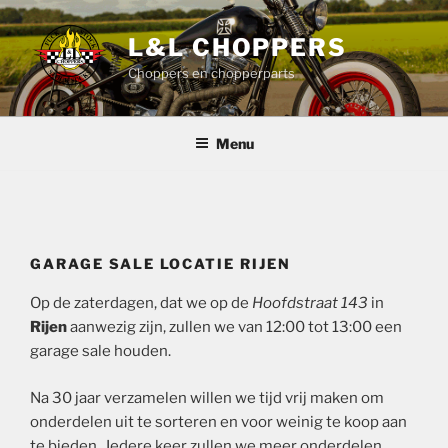
Ga
naar
L&L CHOPPERS
de
Choppers en chopperparts
inhoud
Menu
GARAGE SALE LOCATIE RIJEN
Op de zaterdagen, dat we op de
Hoofdstraat 143
in
Rijen
aanwezig zijn, zullen we van 12:00 tot 13:00 een
garage sale houden.
Na 30 jaar verzamelen willen we tijd vrij maken om
onderdelen uit te sorteren en voor weinig te koop aan
te bieden . Iedere keer zullen we meer onderdelen