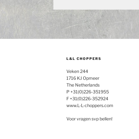
L&L CHOPPERS
Veken 244
1716 KJ Opmeer
The Netherlands
P +31(0)226-351955
F +31(0)226-352924
www.L-L-choppers.com
Voor vragen svp bellen!