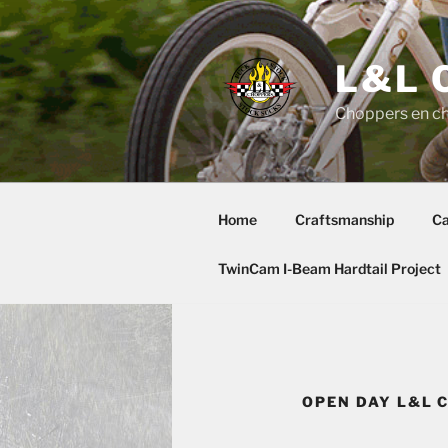
Skip
to
content
L&L 
Choppers en c
Home
Craftsmanship
Ca
TwinCam I-Beam Hardtail Project
OPEN DAY L&L 