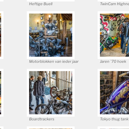
Heftige Buell
TwinCam Highn
Motorblokken van ieder jaar
Jaren `70 hoek
Boardtrackers
Tokyo thug tank