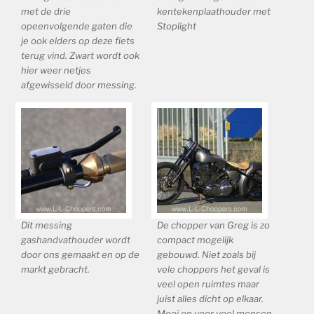
met de drie
kentekenplaathouder met
opeenvolgende gaten die
Stoplight
je ook elders op deze fiets
terug vind. Zwart wordt ook
hier weer netjes
afgewisseld door messing.
Dit messing
De chopper van Greg is zo
gashandvathouder wordt
compact mogelijk
door ons gemaakt en op de
gebouwd. Niet zoals bij
markt gebracht.
vele choppers het geval is
veel open ruimtes maar
juist alles dicht op elkaar.
Mooi en voor veel mensen