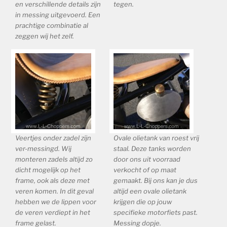
en verschillende details zijn
tegen.
in messing uitgevoerd. Een
prachtige combinatie al
zeggen wij het zelf.
Veertjes onder zadel zijn
Ovale olietank van roest vrij
ver-messingd. Wij
staal. Deze tanks worden
monteren zadels altijd zo
door ons uit voorraad
dicht mogelijk op het
verkocht of op maat
frame, ook als deze met
gemaakt. Bij ons kan je dus
veren komen. In dit geval
altijd een ovale olietank
hebben we de lippen voor
krijgen die op jouw
de veren verdiept in het
specifieke motorfiets past.
frame gelast.
Messing dopje.